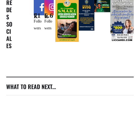
RE
DE
71k
6.6k
S
Follo
Follo
SO
wers
wers
CI
AL
ES
WHAT TO READ NEXT...