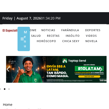
Friday | August 7, 2026
01:34:21 PM
HOME
NOTICIAS
FARÁNDULA
DEPORTES
M
SALUD
RECETAS
INSÓLITO
VIDEOS
e
n
HORÓSCOPO
CHICA SEXY
NOVELA
u
Home