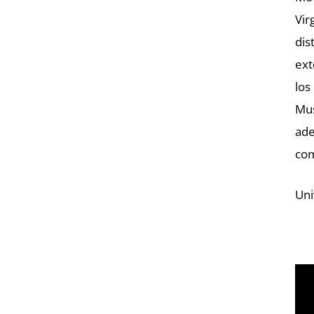
Vir
dis
ext
los
Mus
ade
com
Uni