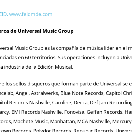
EID. www.feidmde.com
rca de Universal Music Group
versal Music Group es la compañía de música líder en el 
enciadas en 60 territorios. Sus operaciones incluyen a Univ
la industria de la Edición Musical.
re los sellos disqueros que forman parte de Universal se
celab, Angel, Astralwerks, Blue Note Records, Capitol Chr
itol Records Nashville, Caroline, Decca, Def Jam Record
rcy, EMI Records Nashville, Fonovisa, Geffen Records, Har
ords, Machete Music, Manhattan, MCA Nashville, Mercury 
own Records, Polydor Records, Republic Records, Univers