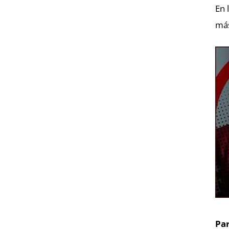
En 
más
Par