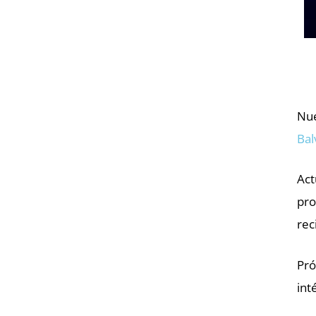
Nue
Bal
Act
pro
rec
Pr
int