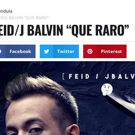
ándula
EID/J BALVIN “QUE RARO”
EID/J BALVIN “QUE RARO”
Facebook
Twitter
Pinterest