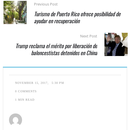
Previous Post
Turismo de Puerto Rico ofrece posibilidad de
ayudar en recuperación
Next Post
Trump reclama el mérito por liberación de
baloncestistas detenidos en China
NOVEMBER 15, 2017
,
5:30 PM
0
 COMMENTS
1
 MIN READ