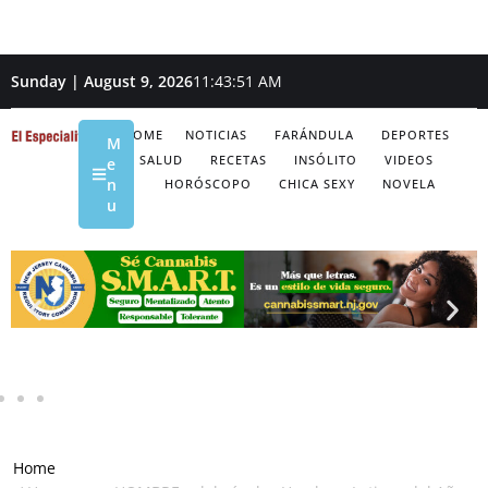
Sunday | August 9, 2026
11:43:52 AM
HOME
NOTICIAS
FARÁNDULA
DEPORTES
M
SALUD
RECETAS
INSÓLITO
VIDEOS
e
n
HORÓSCOPO
CHICA SEXY
NOVELA
u
Home