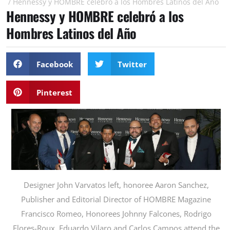
/
Hennessy y HOMBRE celebró a los Hombres Latinos del Año
Hennessy y HOMBRE celebró a los
Hombres Latinos del Año
Facebook
Twitter
Pinterest
Designer John Varvatos left, honoree Aaron Sanchez,
Publisher and Editorial Director of HOMBRE Magazine
Francisco Romeo, Honorees Johnny Falcones, Rodrigo
Flores-Roux, Eduardo Vilaro and Carlos Campos attend the