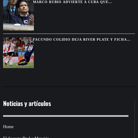
MARCO RUBIO ADVIERTE A CUBA QUE
WASHINGTON CERRARÁ TODAS LAS VÍAS PARA
ALIVIAR SU PRESIÓN
FACUNDO COLIDIO DEJA RIVER PLATE Y FICHA
POR VASCO DA GAMA HASTA 2029
Noticias y artículos
Home