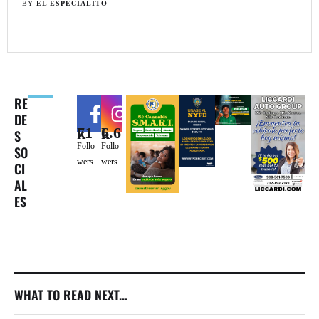
BY 
EL ESPECIALITO
RE
DE
71k
6.6k
S
Follo
Follo
SO
wers
wers
CI
AL
ES
WHAT TO READ NEXT...