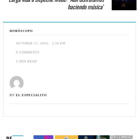
haciendo música”
HORÓSCOPO
OCTOBER 17, 2016
,
2:29 PM
0
 COMMENTS
2
 MIN READ
BY 
EL ESPECIALITO
RE