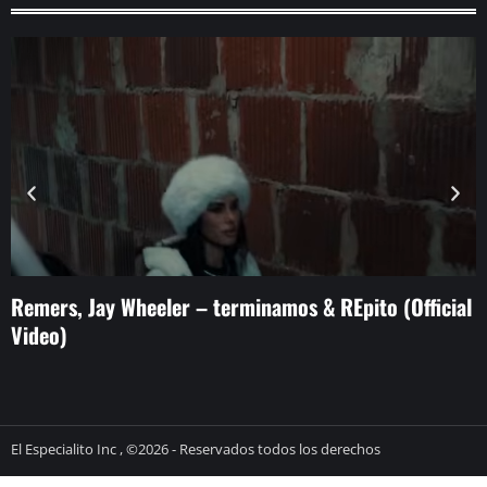
Remers, Jay Wheeler – terminamos & REpito (Official
E
Video)
i
El Especialito Inc , ©2026 - Reservados todos los derechos