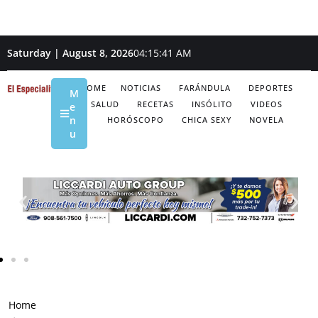
Saturday | August 8, 2026
04:15:42 AM
HOME
NOTICIAS
FARÁNDULA
DEPORTES
M
SALUD
RECETAS
INSÓLITO
VIDEOS
e
n
HORÓSCOPO
CHICA SEXY
NOVELA
u
Home