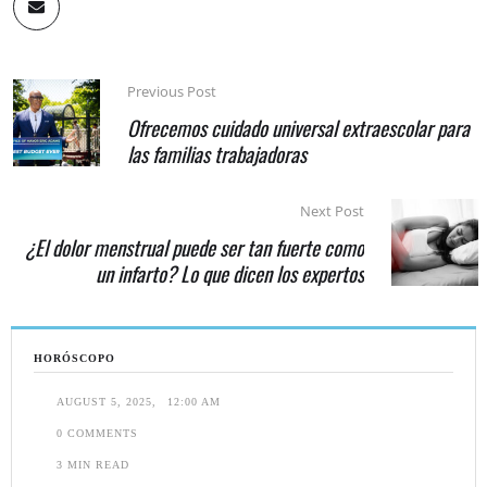
Previous Post
Ofrecemos cuidado universal extraescolar para
las familias trabajadoras
Next Post
¿El dolor menstrual puede ser tan fuerte como
un infarto? Lo que dicen los expertos
HORÓSCOPO
AUGUST 5, 2025
,
12:00 AM
0
 COMMENTS
3
 MIN READ