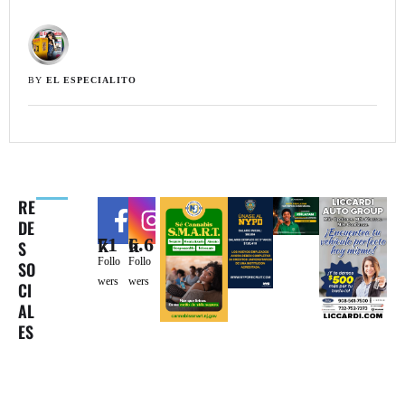
BY 
EL ESPECIALITO
RE
DE
71k
6.6k
S
Follo
Follo
SO
wers
wers
CI
AL
ES