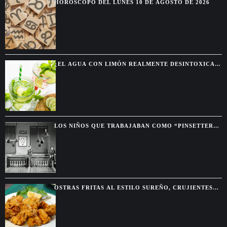
HORÓSCOPO DEL LUNES 10 DE AGOSTO DE 2026
¿EL AGUA CON LIMÓN REALMENTE DESINTOXICA
EL CUERPO?
LOS NIÑOS QUE TRABAJABAN COMO “PINSETTERS”
ANTES DE QUE EXISTIERAN LAS MÁQUINAS DE
BOLICHE
OSTRAS FRITAS AL ESTILO SUREÑO, CRUJIENTES
POR FUERA Y JUGOSAS POR DENTRO