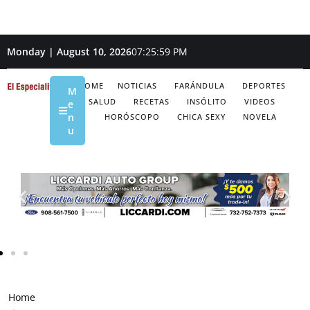
Monday | August 10, 2026
07:26:00 PM
HOME
NOTICIAS
FARÁNDULA
DEPORTES
M
SALUD
RECETAS
INSÓLITO
VIDEOS
e
n
HORÓSCOPO
CHICA SEXY
NOVELA
u
Home