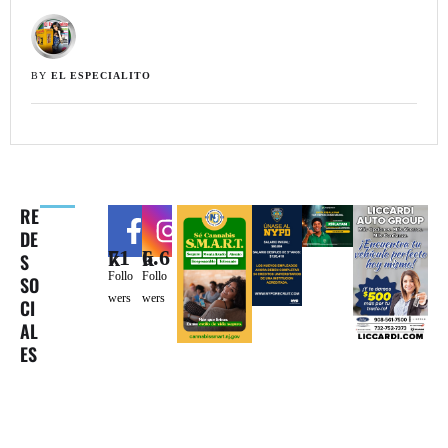
BY 
EL ESPECIALITO
RE
DE
71k
6.6k
S
Follo
Follo
SO
wers
wers
CI
AL
ES