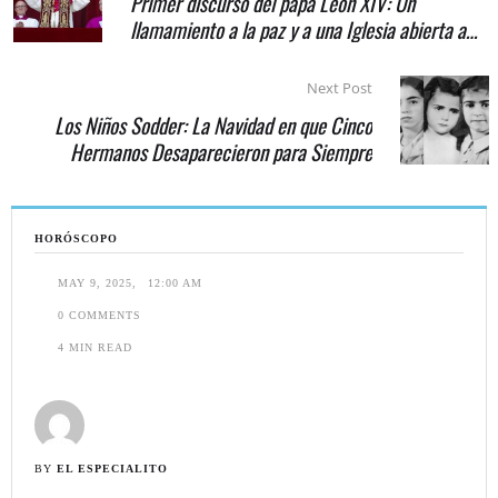
Primer discurso del papa León XIV: Un
llamamiento a la paz y a una Iglesia abierta a
todos
Next Post
Los Niños Sodder: La Navidad en que Cinco
Hermanos Desaparecieron para Siempre
HORÓSCOPO
MAY 9, 2025
,
12:00 AM
0
 COMMENTS
4
 MIN READ
BY 
EL ESPECIALITO