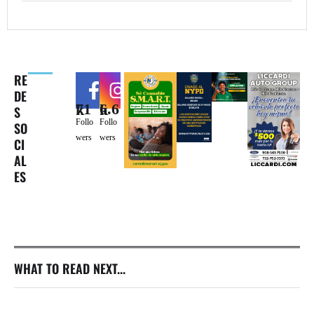
RE
DE
71k
6.6k
S
Follo
Follo
SO
wers
wers
CI
AL
ES
WHAT TO READ NEXT...