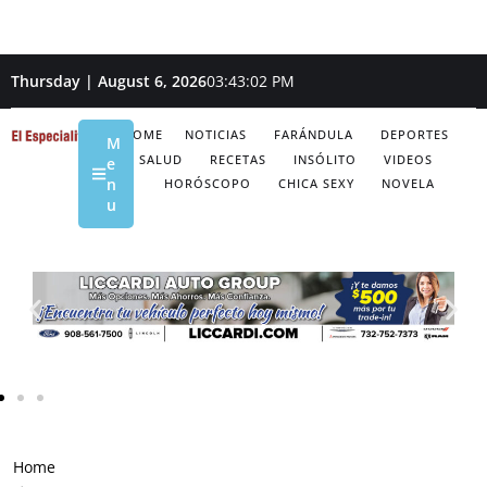
Thursday | August 6, 2026
03:43:03 PM
HOME
NOTICIAS
FARÁNDULA
DEPORTES
M
SALUD
RECETAS
INSÓLITO
VIDEOS
e
n
HORÓSCOPO
CHICA SEXY
NOVELA
u
Home