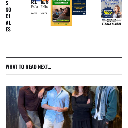
71k
6.6k
S
Follo
Follo
SO
wers
wers
CI
AL
ES
WHAT TO READ NEXT...