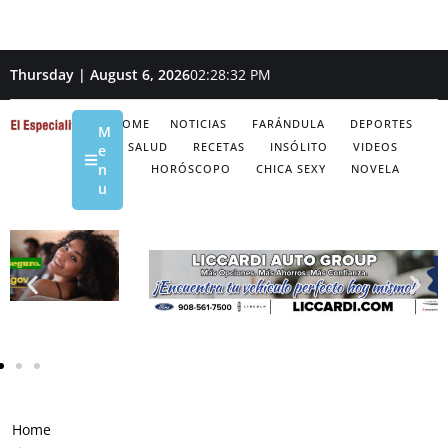
Thursday | August 6, 2026
02:28:33 PM
HOME
NOTICIAS
FARÁNDULA
DEPORTES
M
SALUD
RECETAS
INSÓLITO
VIDEOS
e
n
HORÓSCOPO
CHICA SEXY
NOVELA
u
Home