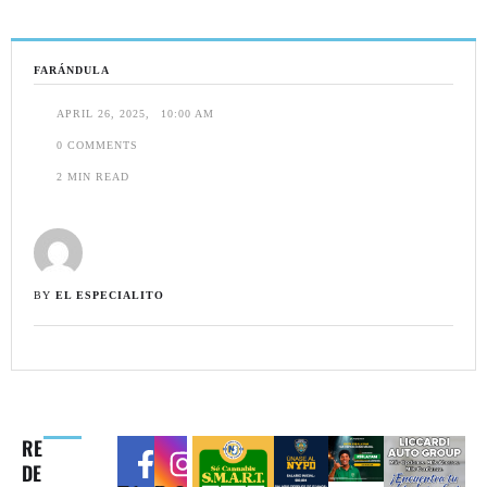
FARÁNDULA
APRIL 26, 2025
,
10:00 AM
0
 COMMENTS
2
 MIN READ
BY 
EL ESPECIALITO
RE
DE