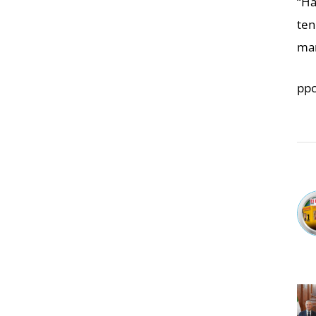
“Ha
ten
man
ppc