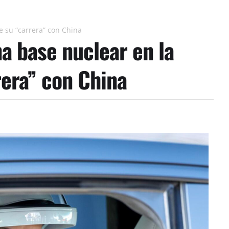
 su “carrera” con China
a base nuclear en la
rera” con China