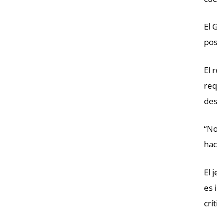
El 
pos
El 
req
des
“No
hac
El 
es 
crí