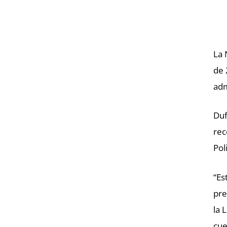
La 
de 
adm
Duf
rec
Pol
“Es
pre
la 
cue