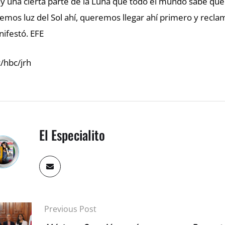
y una cierta parte de la Luna que todo el mundo sabe que 
emos luz del Sol ahí, queremos llegar ahí primero y recla
ifestó. EFE
/hbc/jrh
El Especialito
Previous Post