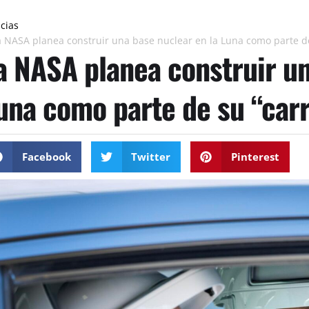
icias
a NASA planea construir una base nuclear en la Luna como parte de
a NASA planea construir un
una como parte de su “car
Facebook
Twitter
Pinterest