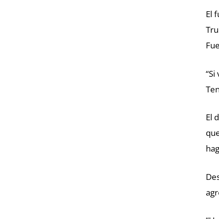
El 
Tru
Fue
“Si
Ten
El 
que
hag
Des
agr