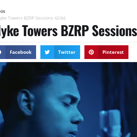
eos
yke Towers BZRP Sessions 42/66
yke Towers BZRP Session
Facebook
Twitter
Pinterest