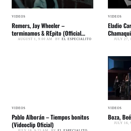
VIDEOS
VIDEOS
Remers, Jay Wheeler –
Eladio Ca
terminamos & REpito (Official
Chamaqui
Video)
Oficial) 
BY
EL ESPECIALITO
AUGUST 1, 9:00 AM
JULY 27, 
VIDEOS
VIDEOS
Pablo Alborán – Tiempos bonitos
Boza, Beé
(Videoclip Oficial)
JULY 16, 
BY
EL ESPECIALITO
JULY 18, 9:25 AM