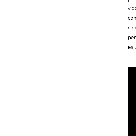
vid
con
con
pen
es 