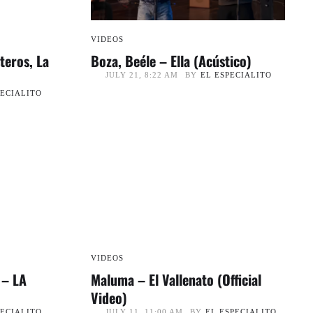
VIDEOS
teros, La
Boza, Beéle – Ella (Acústico)
BY
EL ESPECIALITO
JULY 21, 8:22 AM
PECIALITO
VIDEOS
 – LA
Maluma – El Vallenato (Official
Video)
PECIALITO
BY
EL ESPECIALITO
JULY 11, 11:00 AM