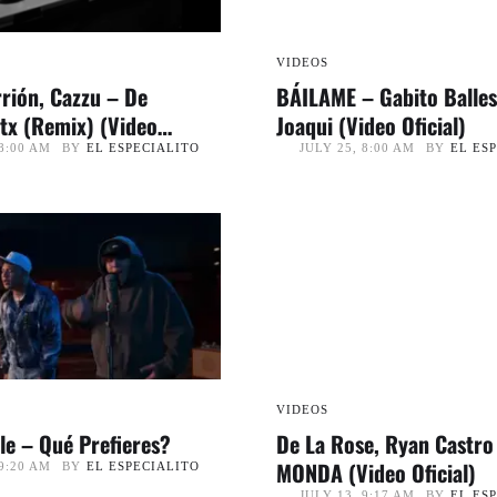
VIDEOS
rrión, Cazzu – De
BÁILAME – Gabito Balles
tx (Remix) (Video
Joaqui (Video Oficial)
| CORSA
BY
EL ESPECIALITO
BY
EL ES
8:00 AM
JULY 25, 8:00 AM
VIDEOS
le – Qué Prefieres?
De La Rose, Ryan Castro
MONDA (Video Oficial)
BY
EL ESPECIALITO
9:20 AM
BY
EL ES
JULY 13, 9:17 AM