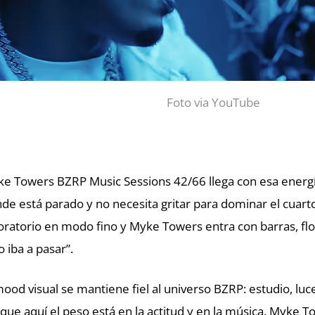
Foto via YouTube
e Towers BZRP Music Sessions 42/66 llega con esa energ
de está parado y no necesita gritar para dominar el cuarto
oratorio en modo fino y Myke Towers entra con barras, fl
o iba a pasar”.
mood visual se mantiene fiel al universo BZRP: estudio, luce
que aquí el peso está en la actitud y en la música. Myke