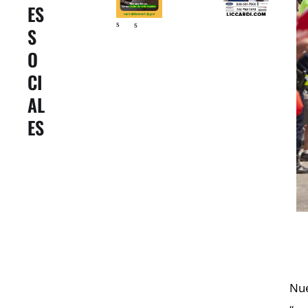
ES
er
er
s
s
S
O
CI
AL
ES
Nue