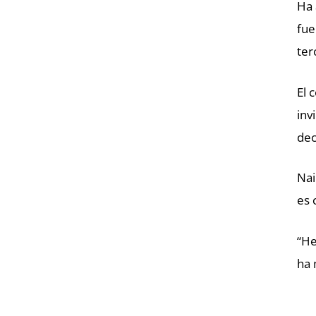
Ha 
fue
ter
El 
inv
dec
Nai
es 
“He
ha 