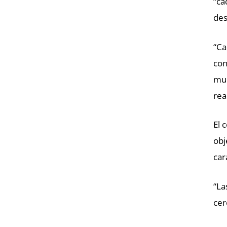
“ca
des
“Ca
con
muc
rea
El 
obj
car
“La
cer