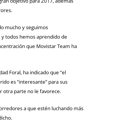
u gran objetivo para 2017, además
rores.
dido mucho y seguimos
 y todos hemos aprendido de
oncentración que Movistar Team ha
ad Foral, ha indicado que “el
rrido es “interesante” para sus
 otra parte no le favorece.
orredores a que estén luchando más
dicho.