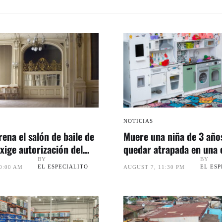
NOTICIAS
rena el salón de baile de
Muere una niña de 3 año
xige autorización del
quedar atrapada en una 
juguete en Florida
BY
BY
EL ESPECIALITO
EL ESP
0:00 AM
AUGUST 7, 11:30 PM