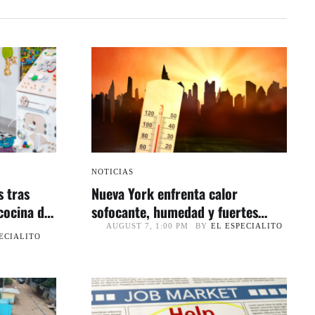
NOTICIAS
s tras
Nueva York enfrenta calor
cocina de
sofocante, humedad y fuertes
tormentas durante el fin de
BY
EL ESPECIALITO
AUGUST 7, 1:00 PM
ECIALITO
semana