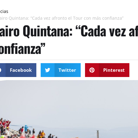
icias
airo Quintana: “Cada vez afronto el Tour con más confianza”
airo Quintana: “Cada vez a
onfianza”
Facebook
Twitter
Pinterest