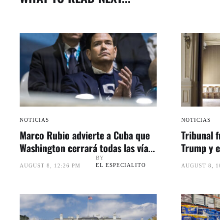
NOTICIAS
NOTICIAS
Marco Rubio advierte a Cuba que
Tribunal f
Washington cerrará todas las vías
Trump y e
para aliviar su presión
Congreso
BY
EL ESPECIALITO
AUGUST 8, 12:26 PM
AUGUST 8, 1