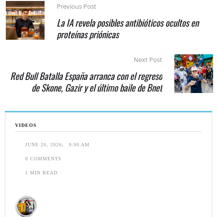
Previous Post
La IA revela posibles antibióticos ocultos en
proteínas priónicas
Next Post
Red Bull Batalla España arranca con el regreso
de Skone, Gazir y el último baile de Bnet
VIDEOS
JUNE 20, 2026
,
9:00 AM
0
 COMMENTS
1
 MIN READ