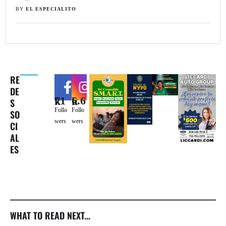
BY 
EL ESPECIALITO
RE
DE
71k
6.6k
S
Follo
Follo
SO
wers
wers
CI
AL
ES
WHAT TO READ NEXT...