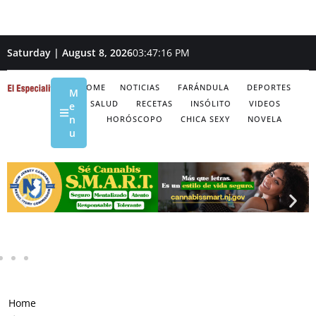
Saturday | August 8, 2026
03:47:17 PM
HOME
NOTICIAS
FARÁNDULA
DEPORTES
M
SALUD
RECETAS
INSÓLITO
VIDEOS
e
n
HORÓSCOPO
CHICA SEXY
NOVELA
u
Home