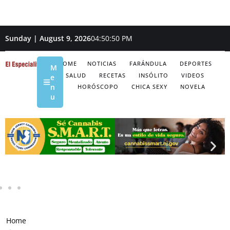
Sunday | August 9, 2026
04:50:51 PM
HOME
NOTICIAS
FARÁNDULA
DEPORTES
M
SALUD
RECETAS
INSÓLITO
VIDEOS
e
n
HORÓSCOPO
CHICA SEXY
NOVELA
u
Home