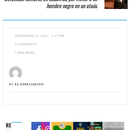
hombre negro en un ataúd
NOVEMBER 15, 2016
,
2:27 PM
0
 COMMENTS
1
 MIN READ
BY 
EL ESPECIALITO
RE