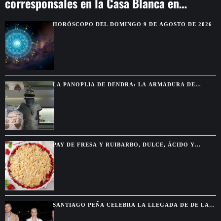
corresponsales en la Casa Blanca en
Washington
HORÓSCOPO DEL DOMINGO 9 DE AGOSTO DE 2026
LA PANOPLIA DE DENDRA: LA ARMADURA DE
BRONCE QUE REVELA CÓMO COMBATÍAN LOS
GUERREROS MICÉNICOS
PAY DE FRESA Y RUIBARBO, DULCE, ÁCIDO Y
PERFECTO PARA VERANO
SANTIAGO PEÑA CELEBRA LA LLEGADA DE DE LA
ESPRIELLA Y ANTICIPA MAYOR COOPERACIÓN CON
COLOMBIA