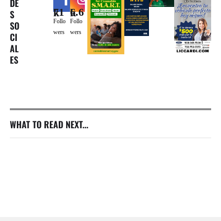
DE
71k
6.6k
S
Follo
Follo
SO
wers
wers
CI
AL
ES
WHAT TO READ NEXT...