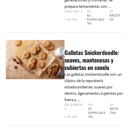
generaciones y fronteras. Se
prepara lentamente, con …
JANUARY 2
BY 
IN 
,
EL 
RECET
7:00 AM
ESPECIALI
AS
TO
Galletas Snickerdoodle:
suaves, mantecosas y
cubiertas en canela
Las galletas snickerdoodle son un
clásico de la repostería
estadounidense: suaves por
dentro, ligeramente crujientes por
fuera y …
DECEMBER 
BY 
IN 
4
EL 
RECE
,
ESPECIALI
TAS
7:00 AM
TO