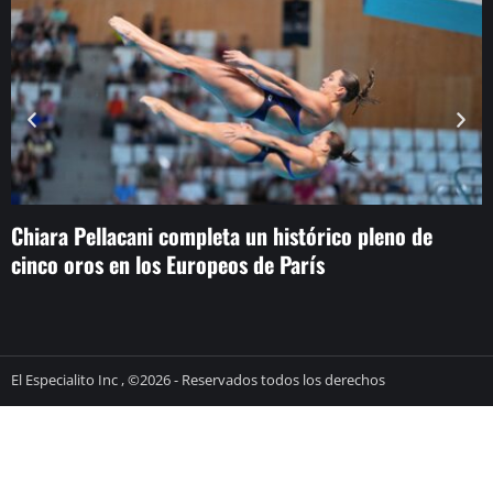
Chiara Pellacani completa un histórico pleno de
L
cinco oros en los Europeos de París
h
El Especialito Inc , ©2026 - Reservados todos los derechos
términos y condiciones