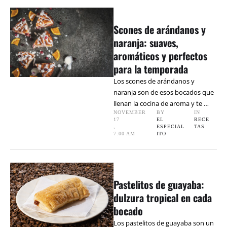
Scones de arándanos y
naranja: suaves,
aromáticos y perfectos
para la temporada
Los scones de arándanos y
naranja son de esos bocados que
llenan la cocina de aroma y te …
NOVEMBER 
BY 
IN 
17
EL 
RECE
,
ESPECIAL
TAS
7:00 AM
ITO
Pastelitos de guayaba:
dulzura tropical en cada
bocado
Los pastelitos de guayaba son un