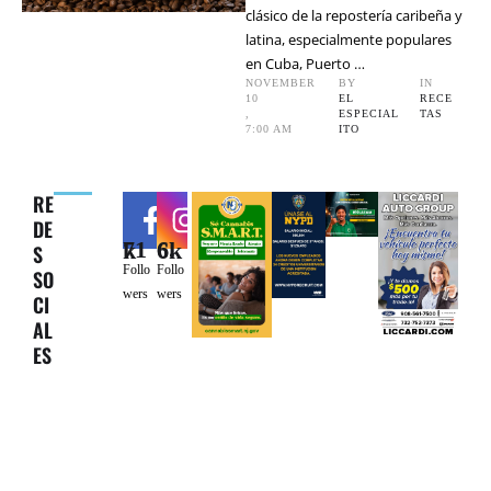
clásico de la repostería caribeña y
latina, especialmente populares
en Cuba, Puerto …
NOVEMBER 
BY 
IN 
10
EL 
RECE
,
ESPECIAL
TAS
7:00 AM
ITO
RE
DE
71k
6.6k
S
Follo
Follo
SO
wers
wers
CI
AL
ES