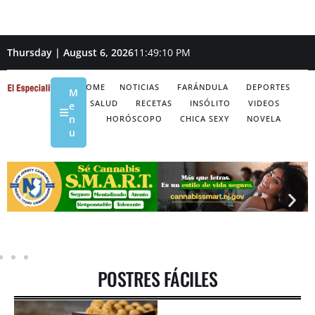
Thursday | August 6, 2026
11:49:10 PM
HOME
NOTICIAS
FARÁNDULA
DEPORTES
M
SALUD
RECETAS
INSÓLITO
VIDEOS
e
n
HORÓSCOPO
CHICA SEXY
NOVELA
u
POSTRES FÁCILES