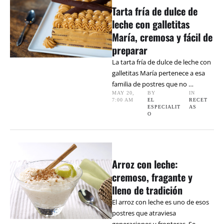
Tarta fría de dulce de
leche con galletitas
María, cremosa y fácil de
preparar
La tarta fría de dulce de leche con
galletitas María pertenece a esa
familia de postres que no …
MAY 20
,
BY 
IN 
7:00 AM
EL 
RECET
ESPECIALIT
AS
O
Arroz con leche:
cremoso, fragante y
lleno de tradición
El arroz con leche es uno de esos
postres que atraviesa