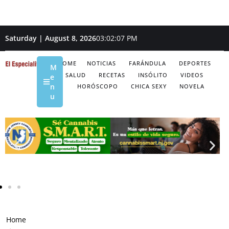
Saturday | August 8, 2026
03:02:08 PM
HOME
NOTICIAS
FARÁNDULA
DEPORTES
M
SALUD
RECETAS
INSÓLITO
VIDEOS
e
n
HORÓSCOPO
CHICA SEXY
NOVELA
u
Home