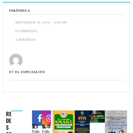
FARÁNDULA
SEPTEMBER 19, 2016
,
4:54 PM
0
 COMMENTS
2
 MIN READ
BY 
EL ESPECIALITO
RE
DE
71k
6.6k
S
Follo
Follo