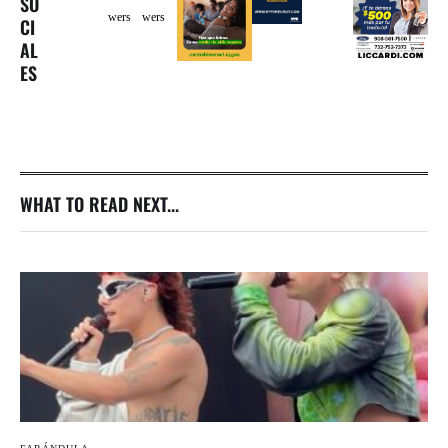
SO
wers
wers
CI
AL
ES
WHAT TO READ NEXT...