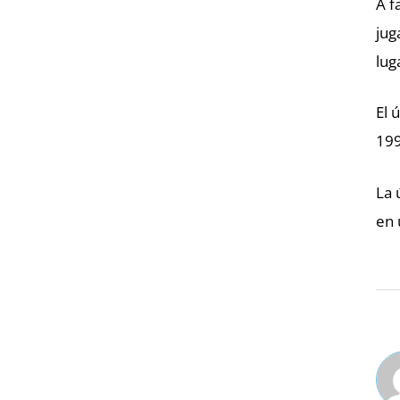
A f
jug
lug
El 
199
La 
en 