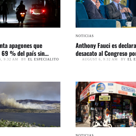
NOTICIAS
nta apagones que
Anthony Fauci es declar
l 69 % del país sin
desacato al Congreso po
ad
a declarar sobre la covid
BY
EL ESPECIALITO
BY
EL 
, 9:32 AM
AUGUST 6, 9:32 AM
NOTICIAS