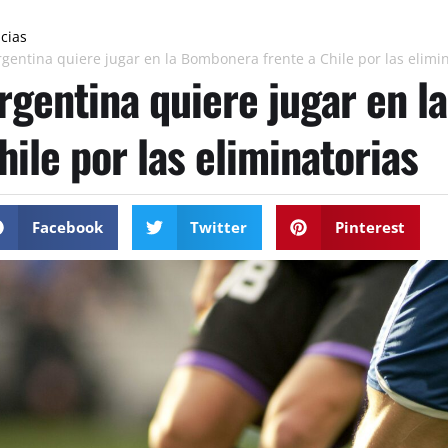
icias
rgentina quiere jugar en la Bombonera frente a Chile por las elimi
rgentina quiere jugar en l
hile por las eliminatorias
Facebook
Twitter
Pinterest