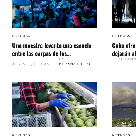
NOTICIAS
NOTICIAS
Una maestra levanta una escuela
Cuba afro
entre las carpas de los
dejarán a
damnificados en Venezuela
electricid
BY
AUGUST 6
EL ESPECIALITO
AUGUST 6, 10:00 AM
NOTICIAS
NOTICIAS