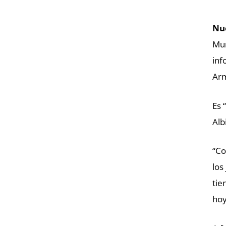
Nu
Mun
inf
Ar
Es 
Alb
“Co
los
tie
hoy