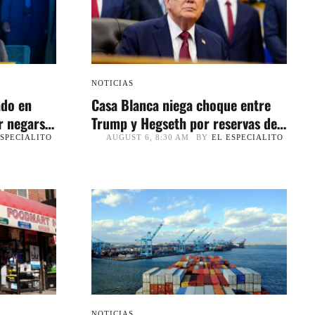
NOTICIAS
ado en
Casa Blanca niega choque entre
r negarse
Trump y Hegseth por reservas de
municiones
ESPECIALITO
BY
EL ESPECIALITO
AUGUST 6, 8:30 AM
NOTICIAS