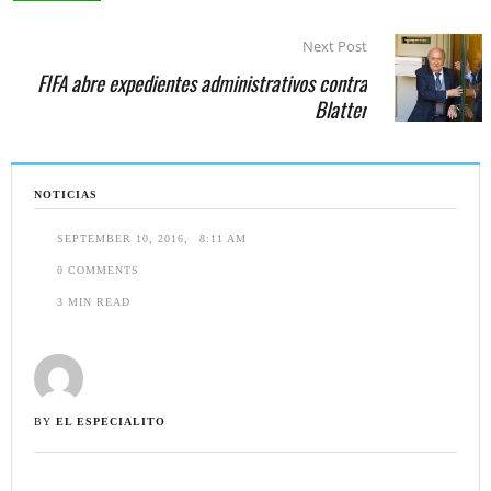
Next Post
FIFA abre expedientes administrativos contra
Blatter
NOTICIAS
SEPTEMBER 10, 2016
,
8:11 AM
0
 COMMENTS
3
 MIN READ
BY 
EL ESPECIALITO