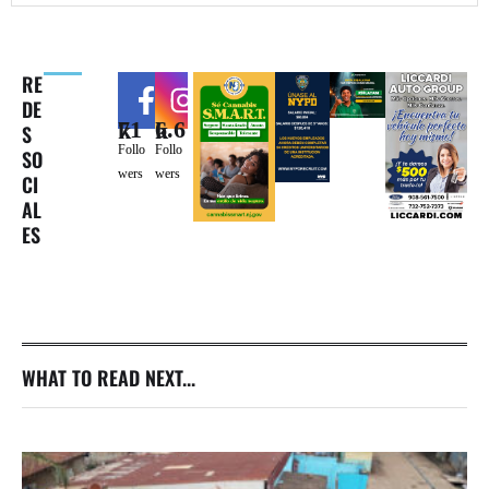
RE
DE
71k
6.6k
S
Follo
Follo
SO
wers
wers
CI
AL
ES
WHAT TO READ NEXT...