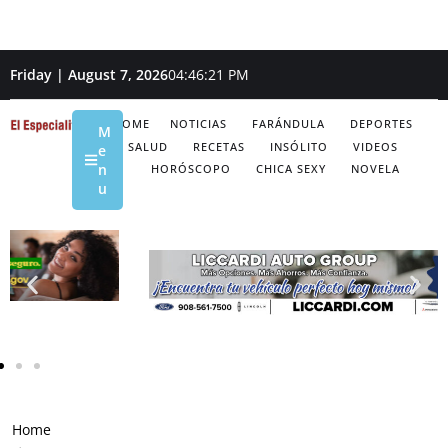
Friday | August 7, 2026
04:46:22 PM
HOME
NOTICIAS
FARÁNDULA
DEPORTES
M
SALUD
RECETAS
INSÓLITO
VIDEOS
e
n
HORÓSCOPO
CHICA SEXY
NOVELA
u
Home