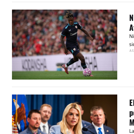
N
A
Ni
si
AU
E
p
M
La