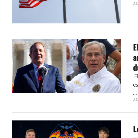
AU
E
a
d
El
es
…
AU
L