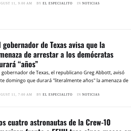
GUST 11
,
9:00 AM
BY 
EL ESPECIALITO
IN 
NOTICIAS
l gobernador de Texas avisa que la
menaza de arrestar a los demócratas
urará “años”
 gobernador de Texas, el republicano Greg Abbott, avisó
te domingo que durará "literalmente años" la amenaza de
GUST 11
,
7:00 AM
BY 
EL ESPECIALITO
IN 
NOTICIAS
os cuatro astronautas de la Crew-10