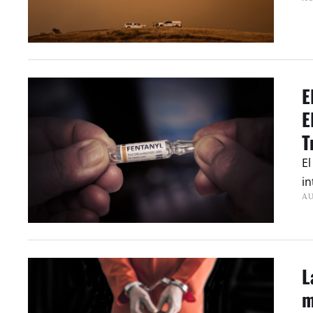
E
E
T
El
in
AU
L
m