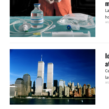
m
La
h
AU
I
a
Ce
la
AU