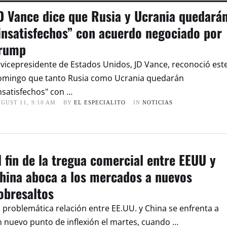
D Vance dice que Rusia y Ucrania quedará
insatisfechos” con acuerdo negociado por
rump
 vicepresidente de Estados Unidos, JD Vance, reconoció est
omingo que tanto Rusia como Ucrania quedarán
nsatisfechos" con …
GUST 11
,
9:10 AM
BY 
EL ESPECIALITO
IN 
NOTICIAS
l fin de la tregua comercial entre EEUU y
hina aboca a los mercados a nuevos
obresaltos
 problemática relación entre EE.UU. y China se enfrenta a
 nuevo punto de inflexión el martes, cuando …