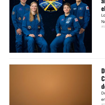
a
e
Lo
NA
AU
D
C
d
Do
en
AU