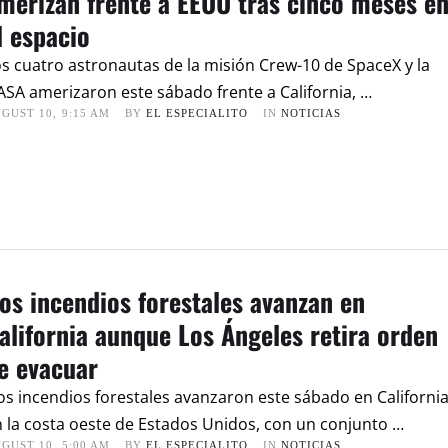
merizan frente a EEUU tras cinco meses e
l espacio
s cuatro astronautas de la misión Crew-10 de SpaceX y la
SA amerizaron este sábado frente a California, …
GUST 10
,
9:15 AM
BY 
EL ESPECIALITO
IN 
NOTICIAS
os incendios forestales avanzan en
alifornia aunque Los Ángeles retira orden
e evacuar
s incendios forestales avanzaron este sábado en California
 la costa oeste de Estados Unidos, con un conjunto …
GUST 10
,
5:00 AM
BY 
EL ESPECIALITO
IN 
NOTICIAS