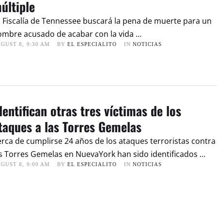
últiple
 Fiscalía de Tennessee buscará la pena de muerte para un
ombre acusado de acabar con la vida …
GUST 8
,
9:30 AM
BY 
EL ESPECIALITO
IN 
NOTICIAS
dentifican otras tres víctimas de los
taques a las Torres Gemelas
rca de cumplirse 24 años de los ataques terroristas contra
s Torres Gemelas en NuevaYork han sido identificados …
GUST 8
,
9:00 AM
BY 
EL ESPECIALITO
IN 
NOTICIAS