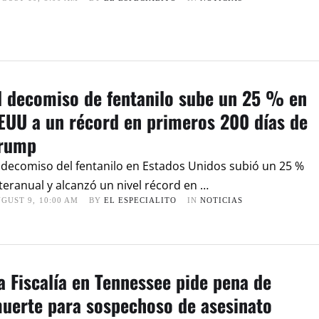
l decomiso de fentanilo sube un 25 % en
EUU a un récord en primeros 200 días de
rump
 decomiso del fentanilo en Estados Unidos subió un 25 %
teranual y alcanzó un nivel récord en …
GUST 9
,
10:00 AM
BY 
EL ESPECIALITO
IN 
NOTICIAS
a Fiscalía en Tennessee pide pena de
uerte para sospechoso de asesinato