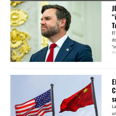
J
“
T
El
d
"i
AU
E
C
s
La
un