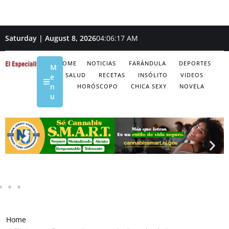
Saturday | August 8, 2026
04:06:18 AM
HOME
NOTICIAS
FARÁNDULA
DEPORTES
M
SALUD
RECETAS
INSÓLITO
VIDEOS
e
n
HORÓSCOPO
CHICA SEXY
NOVELA
u
Home