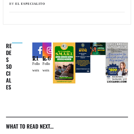
BY 
EL ESPECIALITO
RE
DE
71k
6.6k
S
Follo
Follo
SO
wers
wers
CI
AL
ES
WHAT TO READ NEXT...