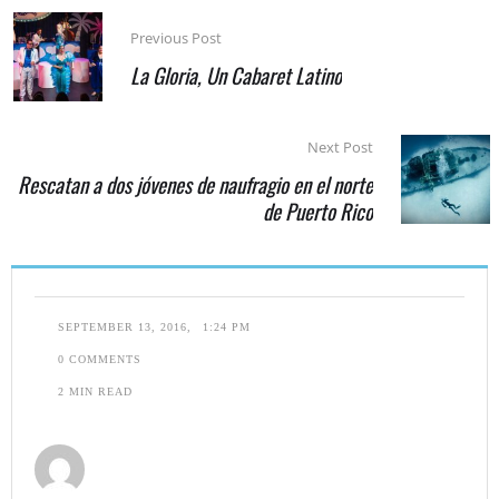
Previous Post
La Gloria, Un Cabaret Latino
Next Post
Rescatan a dos jóvenes de naufragio en el norte
de Puerto Rico
SEPTEMBER 13, 2016
,
1:24 PM
0
 COMMENTS
2
 MIN READ