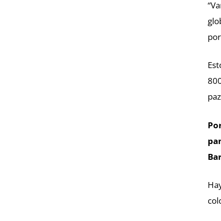
“Va
glo
por
Est
800
paz
Por
pan
Bar
Hay
col