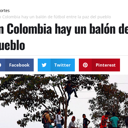
ortes
n Colombia hay un balón de fútbol entre la paz del pueblo
n Colombia hay un balón de 
ueblo
Facebook
Twitter
Pinterest