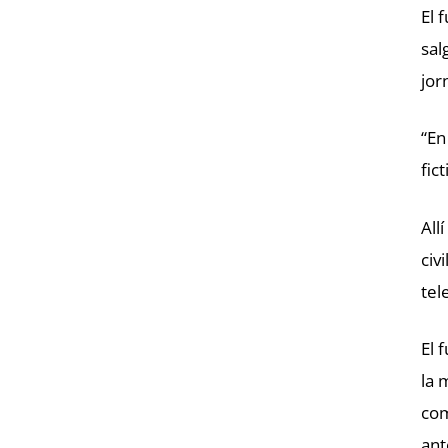
El 
sal
jor
“En
fic
All
civ
tel
El 
la 
com
ant