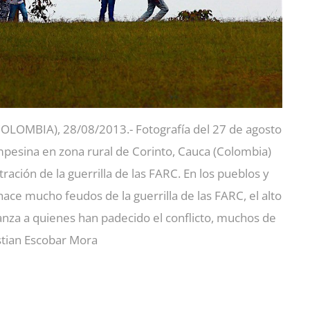
BIA), 28/08/2013.- Fotografía del 27 de agosto
pesina en zona rural de Corinto, Cauca (Colombia)
ción de la guerrilla de las FARC. En los pueblos y
e mucho feudos de la guerrilla de las FARC, el alto
anza a quienes han padecido el conflicto, muchos de
istian Escobar Mora