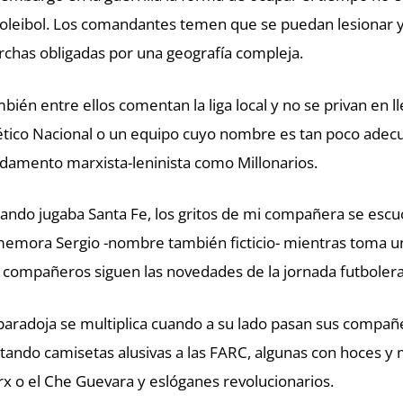
voleibol. Los comandantes temen que se puedan lesionar y
chas obligadas por una geografía compleja.
bién entre ellos comentan la liga local y no se privan en ll
ético Nacional o un equipo cuyo nombre es tan poco adecu
damento marxista-leninista como Millonarios.
ando jugaba Santa Fe, los gritos de mi compañera se escu
emora Sergio -nombre también ficticio- mientras toma un
 compañeros siguen las novedades de la jornada futbolera
paradoja se multiplica cuando a su lado pasan sus compañer
tando camisetas alusivas a las FARC, algunas con hoces y m
x o el Che Guevara y eslóganes revolucionarios.