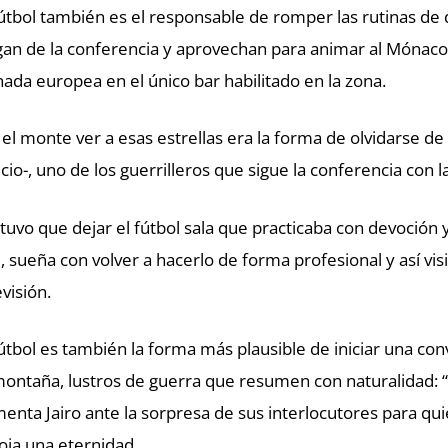
fútbol también es el responsable de romper las rutinas d
gan de la conferencia y aprovechan para animar al Mónaco
nada europea en el único bar habilitado en la zona.
 el monte ver a esas estrellas era la forma de olvidarse de
ticio-, uno de los guerrilleros que sigue la conferencia con l
í tuvo que dejar el fútbol sala que practicaba con devoción y
il, sueña con volver a hacerlo de forma profesional y así vis
evisión.
fútbol es también la forma más plausible de iniciar una co
montaña, lustros de guerra que resumen con naturalidad: “
enta Jairo ante la sorpresa de sus interlocutores para qu
oja una eternidad.