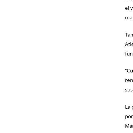
el 
mar
Tam
Atl
fun
“Cu
rem
sus
La 
por
Mar