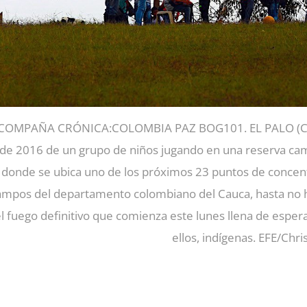
COMPAÑA CRÓNICA:COLOMBIA PAZ BOG101. EL PALO (COLOM
de 2016 de un grupo de niños jugando en una reserva cam
donde se ubica uno de los próximos 23 puntos de concentra
ampos del departamento colombiano del Cauca, hasta no hac
l fuego definitivo que comienza este lunes llena de esper
ellos, indígenas. EFE/Chr