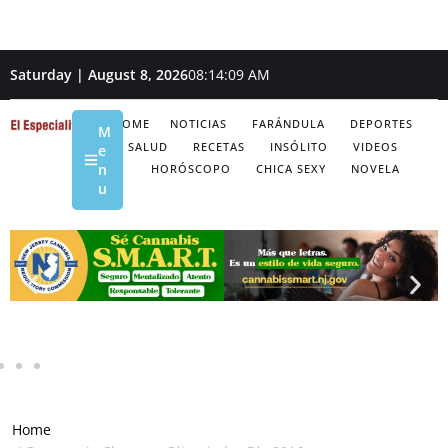
Saturday | August 8, 2026
08:14:10 AM
HOME
NOTICIAS
FARÁNDULA
DEPORTES
M
SALUD
RECETAS
INSÓLITO
VIDEOS
e
n
HORÓSCOPO
CHICA SEXY
NOVELA
u
Home