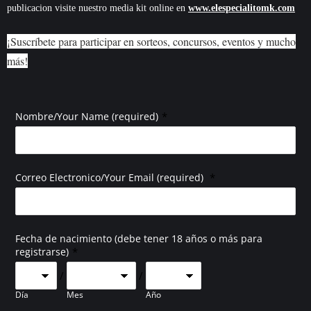
publicacion visite nuestro media kit online en
www.elespecialitomk.com
¡Suscríbete para participar en sorteos, concursos, eventos y mucho
más!
*
Nombre/Your Name (required)
*
Correo Electronico/Your Email (required)
Fecha de nacimiento (debe tener 18 años o más para
*
registrarse)
/
/
Día
Mes
Año