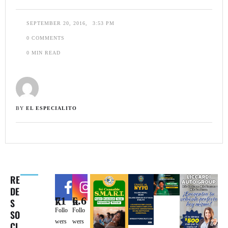
SEPTEMBER 20, 2016
,
3:53 PM
0
 COMMENTS
0
 MIN READ
BY 
EL ESPECIALITO
RE
DE
71k
6.6k
S
Follo
Follo
SO
wers
wers
CI