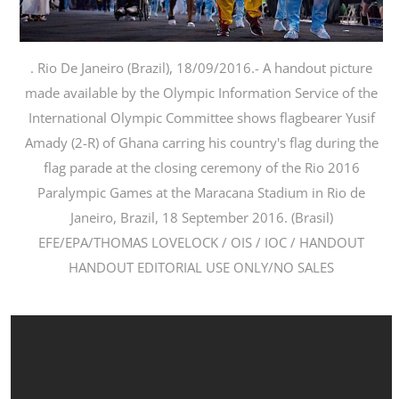
. Rio De Janeiro (Brazil), 18/09/2016.- A handout picture
made available by the Olympic Information Service of the
International Olympic Committee shows flagbearer Yusif
Amady (2-R) of Ghana carring his country's flag during the
flag parade at the closing ceremony of the Rio 2016
Paralympic Games at the Maracana Stadium in Rio de
Janeiro, Brazil, 18 September 2016. (Brasil)
EFE/EPA/THOMAS LOVELOCK / OIS / IOC / HANDOUT
HANDOUT EDITORIAL USE ONLY/NO SALES