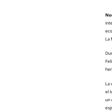
Nu
int
eco
La 
Dur
Fel
her
La 
el 
un 
esp