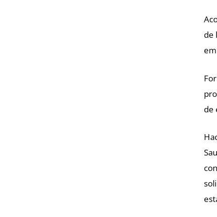
Aco
de 
emp
For
pro
de 
Hac
Sau
con
sol
est