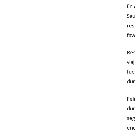
En 
Sau
res
fav
Res
via
fue
dur
Fel
dur
seg
enc