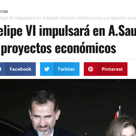
icias
elipe VI impulsará en A.Saudí relación institucional y proyectos ec
elipe VI impulsará en A.Sau
 proyectos económicos
Facebook
Twitter
Pinterest