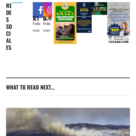
RE
DE
71k
6.6k
S
Follo
Follo
SO
wers
wers
CI
AL
ES
WHAT TO READ NEXT...