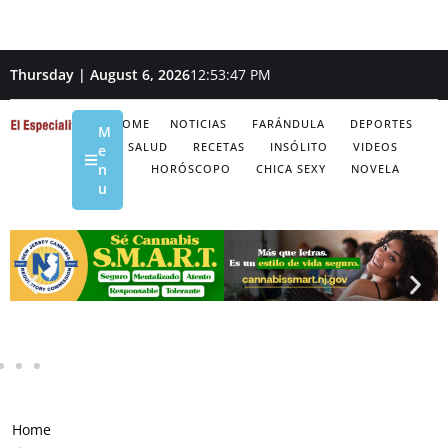
Thursday | August 6, 2026
12:53:49 PM
HOME
NOTICIAS
FARÁNDULA
DEPORTES
M
SALUD
RECETAS
INSÓLITO
VIDEOS
e
n
HORÓSCOPO
CHICA SEXY
NOVELA
u
Home