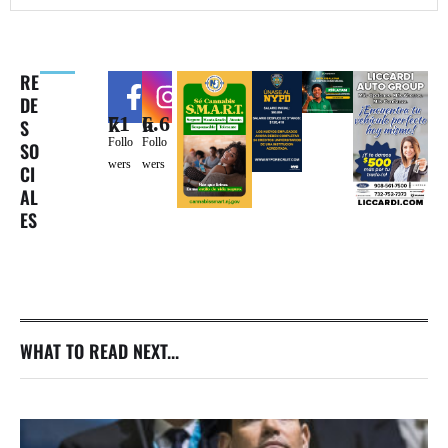
RE
DE
71k
6.6k
S
Follo
Follo
SO
wers
wers
CI
AL
ES
WHAT TO READ NEXT...