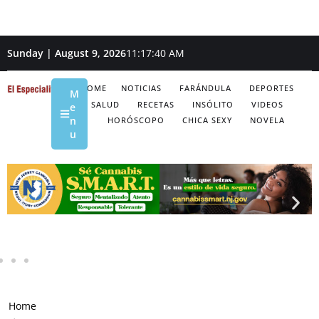
Sunday | August 9, 2026
11:17:41 AM
HOME
NOTICIAS
FARÁNDULA
DEPORTES
M
SALUD
RECETAS
INSÓLITO
VIDEOS
e
n
HORÓSCOPO
CHICA SEXY
NOVELA
u
Home