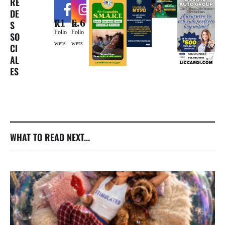
RE
DE
71k
6.6k
S
Follo
Follo
SO
wers
wers
CI
AL
ES
WHAT TO READ NEXT...