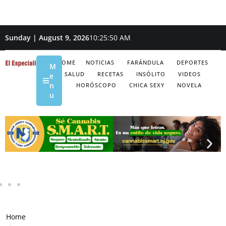
Sunday | August 9, 2026
10:25:50 AM
HOME
NOTICIAS
FARÁNDULA
DEPORTES
M
SALUD
RECETAS
INSÓLITO
VIDEOS
e
n
HORÓSCOPO
CHICA SEXY
NOVELA
u
Home