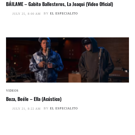
BÁILAME – Gabito Ballesteros, La Joaqui (Video Oficial)
BY
EL ESPECIALITO
JULY 25, 8:00 AM
VIDEOS
Boza, Beéle – Ella (Acústico)
BY
EL ESPECIALITO
JULY 21, 8:22 AM