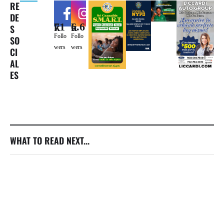
RE
DE
71k
6.6k
S
Follo
Follo
SO
wers
wers
CI
AL
ES
WHAT TO READ NEXT...