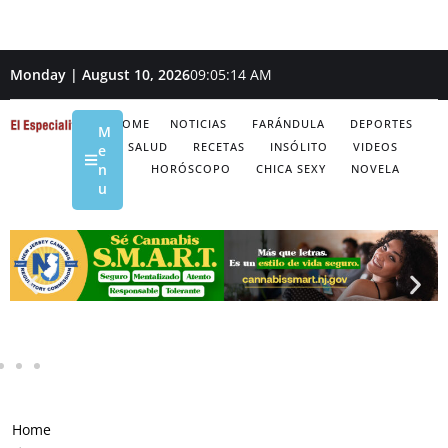
Monday | August 10, 2026
09:05:15 AM
HOME
NOTICIAS
FARÁNDULA
DEPORTES
M
SALUD
RECETAS
INSÓLITO
VIDEOS
e
n
HORÓSCOPO
CHICA SEXY
NOVELA
u
Home