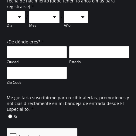
Fecha de nacimiento (debe tener 18 años o más para
*
registrarse)
/
/
Día
Mes
Año
*
¿De dónde eres?
Ciudad
Estado
Zip Code
Me gustaría suscribirme para recibir alertas, promociones y
noticias directamente en mi bandeja de entrada desde El
*
Especialito.
Sí