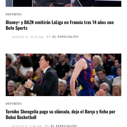
DEPORTES
Disney+ y DAZN emitirán LaLiga en Francia tras 14 años con
BeIn Sports
BY
EL ESPECIALITO
AUGUST 6, 10:25 AM
DEPORTES
Tornike Shengelia paga su cláusula, deja el Barça y ficha por
Dubai Basketball
BY
EL ESPECIALITO
AUGUST 6, 9:40 AM