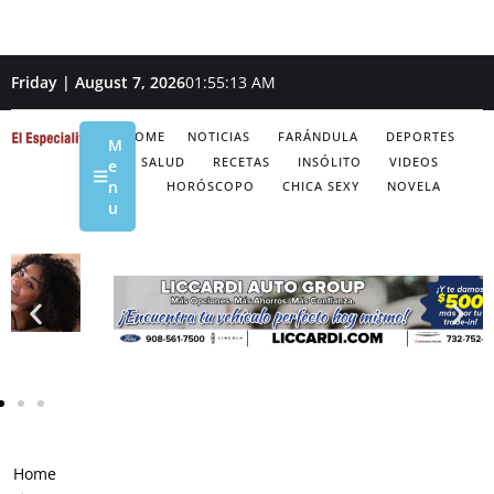
Friday | August 7, 2026
01:55:14 AM
HOME
NOTICIAS
FARÁNDULA
DEPORTES
M
SALUD
RECETAS
INSÓLITO
VIDEOS
e
n
HORÓSCOPO
CHICA SEXY
NOVELA
u
Home