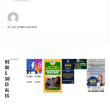
3
 MIN READ
BY 
EL ESPECIALITO
RE
DE
71k
6.6k
S
Follo
Follo
SO
wers
wers
CI
AL
ES