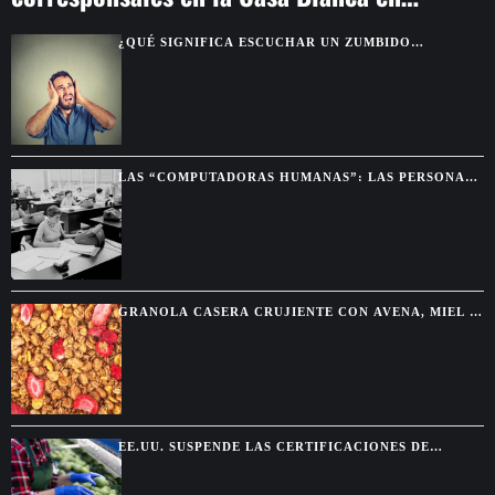
Washington
¿QUÉ SIGNIFICA ESCUCHAR UN ZUMBIDO
CONSTANTE EN LOS OÍDOS?
LAS “COMPUTADORAS HUMANAS”: LAS PERSONAS
QUE HACÍAN LOS CÁLCULOS ANTES DE LAS
COMPUTADORAS
GRANOLA CASERA CRUJIENTE CON AVENA, MIEL Y
FRUTOS SECOS
EE.UU. SUSPENDE LAS CERTIFICACIONES DE
AGUACATE EN MICHOACÁN POR UNA AMENAZA DE
SEGURIDAD