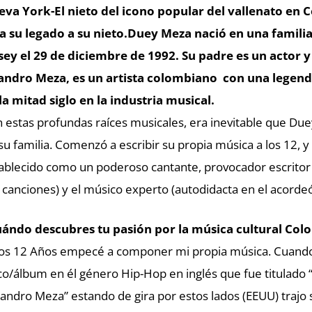
va York-El nieto del icono popular del vallenato en 
a su legado a su nieto.Duey Meza nació en una famil
sey el 29 de diciembre de 1992. Su padre es un actor y
andro Meza, es un artista colombiano con una legend
la mitad siglo en la industria musical.
 estas profundas raíces musicales, era inevitable que Due
su familia. Comenzó a escribir su propia música a los 12, 
ablecido como un poderoso cantante, provocador escritor
 canciones) y el músico experto (autodidacta en el acord
ándo descubres tu pasión por la música cultural Co
os 12 Años empecé a componer mi propia música. Cuando
co/álbum en él género Hip-Hop en inglés que fue titulado 
sandro Meza” estando de gira por estos lados (EEUU) trajo