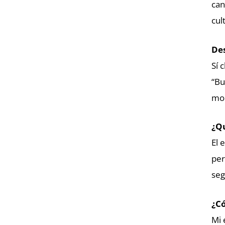
can
cul
Des
Sí 
“Bu
mom
¿Qu
El 
per
seg
¿Có
Mi 