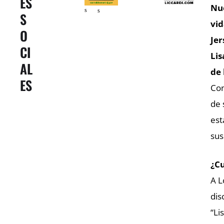
ES
Nue
s
s
S
vid
O
Jer
CI
Lis
AL
de 
ES
Con
de 
est
sus
¿Cu
A L
dis
“Li