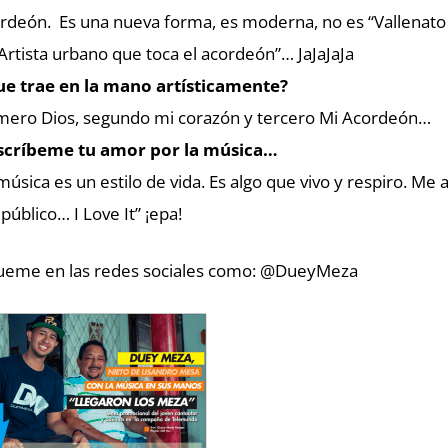
rdeón. Es una nueva forma, es moderna, no es “Vallenato n
“Artista urbano que toca el acordeón”… JaJaJaJa
e trae en la mano artísticamente?
mero Dios, segundo mi corazón y tercero Mi Acordeón…
scríbeme tu amor por la música…
música es un estilo de vida. Es algo que vivo y respiro. Me
 público… I Love It” ¡epa!
ueme en las redes sociales como: @DueyMeza