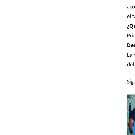
aco
el 
¿Qu
Pri
De
La 
del
Síg