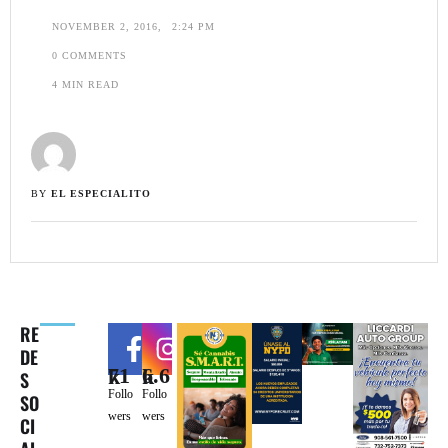
NOVEMBER 2, 2016
,
2:24 PM
0
 COMMENTS
4
 MIN READ
BY 
EL ESPECIALITO
RE
DE
71k
6.6k
S
Follo
Follo
SO
wers
wers
CI