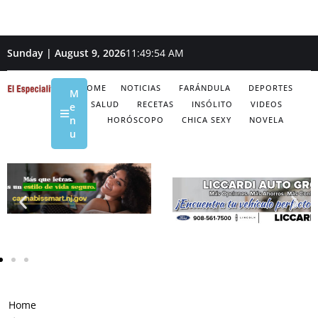
Sunday | August 9, 2026
11:49:55 AM
HOME
NOTICIAS
FARÁNDULA
DEPORTES
M
SALUD
RECETAS
INSÓLITO
VIDEOS
e
n
HORÓSCOPO
CHICA SEXY
NOVELA
u
Home