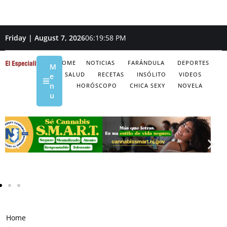
Friday | August 7, 2026
06:19:59 PM
HOME
NOTICIAS
FARÁNDULA
DEPORTES
M
SALUD
RECETAS
INSÓLITO
VIDEOS
e
n
HORÓSCOPO
CHICA SEXY
NOVELA
u
Home