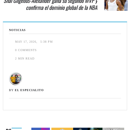
Shai Gilgeous-Alexander gana su segundo MVP y
confirma el dominio global de la NBA
NOTICIAS
MAY 17, 2026
,
5:38 PM
0
 COMMENTS
2
 MIN READ
BY 
EL ESPECIALITO