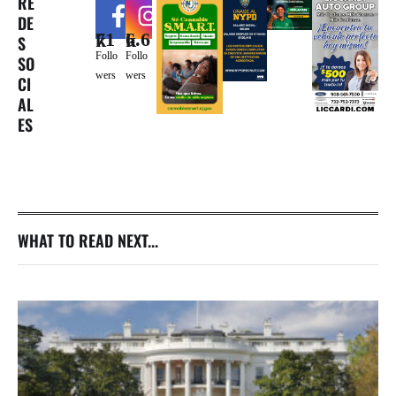
RE
DE
71k
6.6k
S
Follo
Follo
SO
wers
wers
CI
AL
ES
WHAT TO READ NEXT...