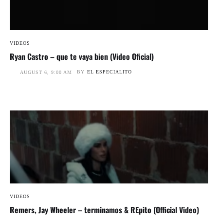
VIDEOS
Ryan Castro – que te vaya bien (Video Oficial)
BY
EL ESPECIALITO
AUGUST 6, 9:00 AM
VIDEOS
Remers, Jay Wheeler – terminamos & REpito (Official Video)