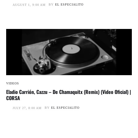
BY
EL ESPECIALITO
AUGUST 1, 9:00 AM
VIDEOS
Eladio Carrión, Cazzu – De Chamaquitx (Remix) (Video Oficial) |
CORSA
BY
EL ESPECIALITO
JULY 27, 8:00 AM