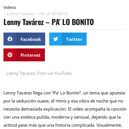
/
Videos
/
Lenny Tavárez – PA’ LO BONITO
Lenny Tavárez – PA’ LO BONITO
Facebook
Twitter
Pinterest
Lenny Tavarez. Foto via YouTube
Lenny Tavárez llega con “Pa’ Lo Bonito”, un tema que apuesta
por la seducción suave, el ritmo y esa vibra de noche que no
necesita demasiada explicación. El video acompaña la canción
con una estética pulida, moderna y sensual, dejando que la
actitud pese más que una historia complicada. Visualmente,