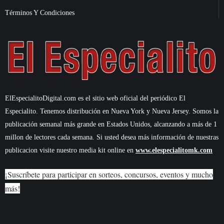
Términos Y Condiciones
ElEspecialitoDigital.com es el sitio web oficial del periódico El
Especialito. Tenemos distribución en Nueva York y Nueva Jersey. Somos la
publicación semanal más grande en Estados Unidos, alcanzando a más de 1
millon de lectores cada semana. Si usted desea más información de nuestras
publicacion visite nuestro media kit online en
www.elespecialitomk.com
¡Suscríbete para participar en sorteos, concursos, eventos y mucho
más!