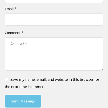
Email *
Comment *
Save my name, email, and website in this browser for
the next time I comment.
Send Message