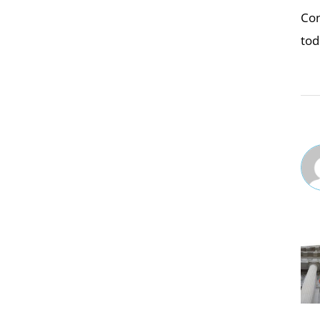
Con
tod