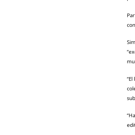
Par
con
Sim
“ex
muc
“El
col
sub
“Ha
edi