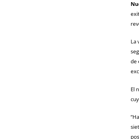
Nu
exi
rev
La 
seg
de 
exc
El 
cuy
“Ha
sie
pos