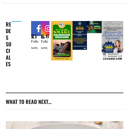
RE
DE
71k
6.6k
S
Follo
Follo
SO
wers
wers
CI
AL
ES
WHAT TO READ NEXT...