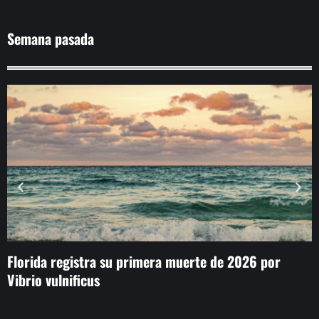
Semana pasada
Florida registra su primera muerte de 2026 por
C
Vibrio vulnificus
m