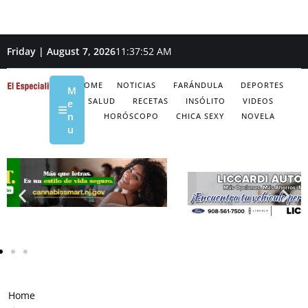
Friday | August 7, 2026
11:37:53 AM
HOME
NOTICIAS
FARÁNDULA
DEPORTES
M
SALUD
RECETAS
INSÓLITO
VIDEOS
e
n
HORÓSCOPO
CHICA SEXY
NOVELA
u
Home