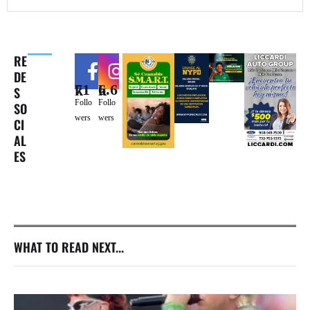
RE
DE
71k
6.6k
S
Follo
Follo
SO
wers
wers
CI
AL
ES
WHAT TO READ NEXT...