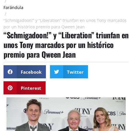
/
Farándula
/
“Schmigadoon!” y “Liberation” triunfan en unos Tony marcados
por un histórico premio para Qween Jean
“Schmigadoon!” y “Liberation” triunfan en
unos Tony marcados por un histórico
premio para Qween Jean
Facebook
Twitter
Pinterest