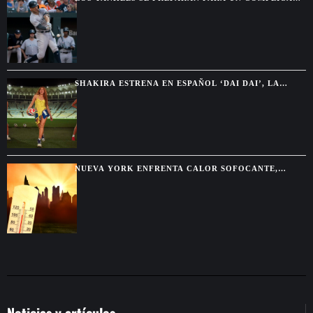
AJUSTE DE ROSTER CON VARIOS REGRESOS EN
CAMINO
SHAKIRA ESTRENA EN ESPAÑOL ‘DAI DAI’, LA
CANCIÓN OFICIAL DEL MUNDIAL 2026
NUEVA YORK ENFRENTA CALOR SOFOCANTE,
HUMEDAD Y FUERTES TORMENTAS DURANTE EL
FIN DE SEMANA