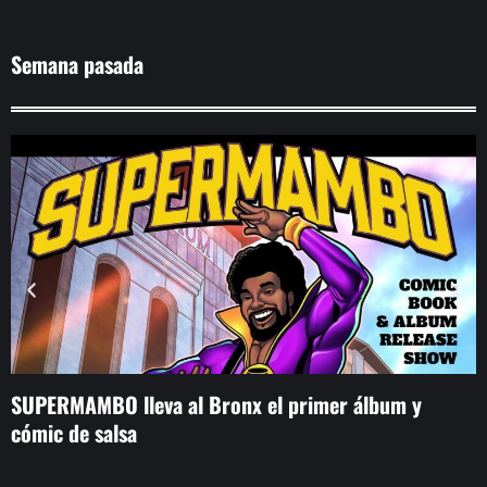
Semana pasada
SUPERMAMBO lleva al Bronx el primer álbum y
A
cómic de salsa
p