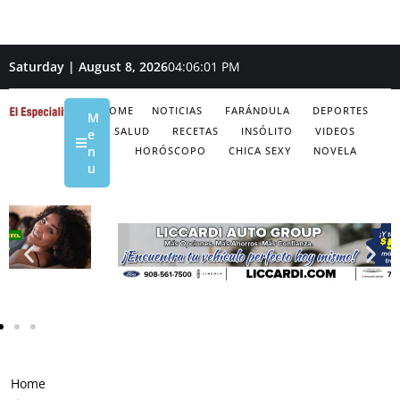
Saturday | August 8, 2026
04:06:02 PM
HOME
NOTICIAS
FARÁNDULA
DEPORTES
M
SALUD
RECETAS
INSÓLITO
VIDEOS
e
n
HORÓSCOPO
CHICA SEXY
NOVELA
u
Home