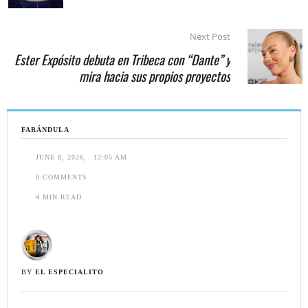
Next Post
Ester Expósito debuta en Tribeca con “Dante” y
mira hacia sus propios proyectos
FARÁNDULA
JUNE 8, 2026
,
12:05 AM
0
 COMMENTS
4
 MIN READ
BY 
EL ESPECIALITO