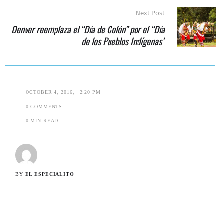
Next Post
Denver reemplaza el “Día de Colón” por el “Día
de los Pueblos Indígenas”
OCTOBER 4, 2016
,
2:20 PM
0
 COMMENTS
0
 MIN READ
BY 
EL ESPECIALITO