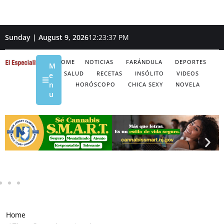
Sunday | August 9, 2026
12:23:38 PM
HOME
NOTICIAS
FARÁNDULA
DEPORTES
M
SALUD
RECETAS
INSÓLITO
VIDEOS
e
n
HORÓSCOPO
CHICA SEXY
NOVELA
u
Home