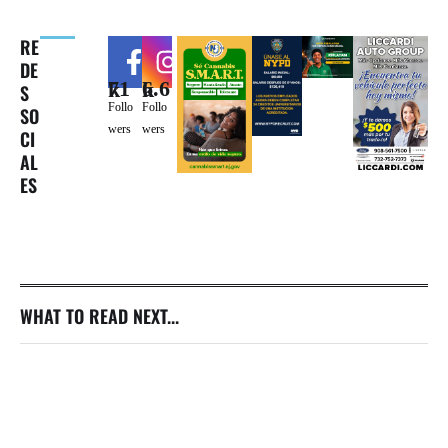
RE
DE
71k
6.6k
S
Follo
Follo
SO
wers
wers
CI
AL
ES
WHAT TO READ NEXT...