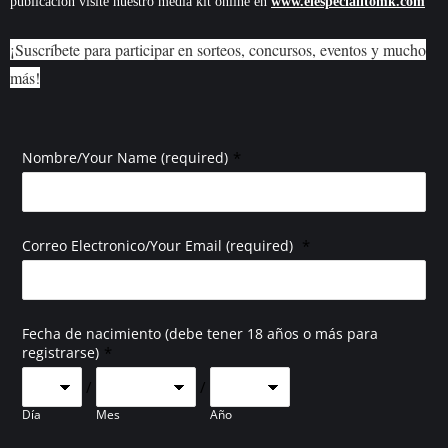
publicacion visite nuestro media kit online en
www.elespecialitomk.com
¡Suscríbete para participar en sorteos, concursos, eventos y mucho
más!
*
Nombre/Your Name (required)
*
Correo Electronico/Your Email (required)
Fecha de nacimiento (debe tener 18 años o más para
*
registrarse)
/
/
Día
Mes
Año