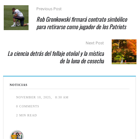
Previous Post
Rob Gronkowski firmará contrato simbólico
para retirarse como jugador de los Patriots
Next Post
La ciencia detrás del follaje otoñal y la mística
de la luna de cosecha
NOTICIAS
NOVEMBER 10, 2025
,
8:30 AM
0
 COMMENTS
2
 MIN READ