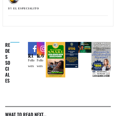
BY 
EL ESPECIALITO
RE
DE
71k
6.6k
S
Follo
Follo
SO
wers
wers
CI
AL
ES
WHAT TO READ NEXT...