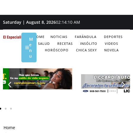
Saturday | August 8, 2026
02:14:11 AM
HOME
NOTICIAS
FARÁNDULA
DEPORTES
M
SALUD
RECETAS
INSÓLITO
VIDEOS
e
n
HORÓSCOPO
CHICA SEXY
NOVELA
u
Home