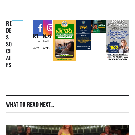
RE
DE
71k
6.6k
S
Follo
Follo
SO
wers
wers
CI
AL
ES
WHAT TO READ NEXT...