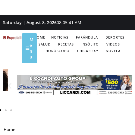
Saturday | August 8, 2026
08:05:42 AM
HOME
NOTICIAS
FARÁNDULA
DEPORTES
M
SALUD
RECETAS
INSÓLITO
VIDEOS
e
n
HORÓSCOPO
CHICA SEXY
NOVELA
u
Home