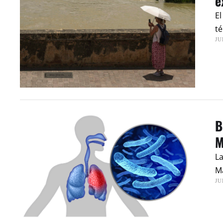
e
El
té
JU
B
M
L
Ma
JU