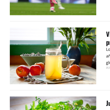
V
p
Lo
añ
gl
JU
J