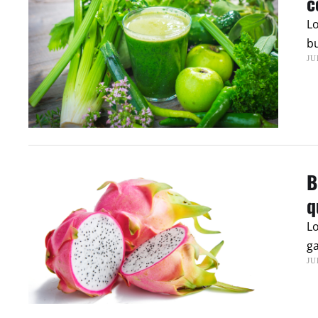
c
Lo
bu
JU
B
q
Lo
ga
JU