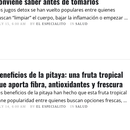
onviene saber antes de tomarlos
s jugos detox se han vuelto populares entre quienes
scan “limpiar” el cuerpo, bajar la inflamación o empezar …
LY 15
,
6:00 AM
BY 
EL ESPECIALITO
IN 
SALUD
eneficios de la pitaya: una fruta tropical
ue aporta fibra, antioxidantes y frescura
s beneficios de la pitaya han hecho que esta fruta tropical
ne popularidad entre quienes buscan opciones frescas, …
LY 14
,
6:00 AM
BY 
EL ESPECIALITO
IN 
SALUD