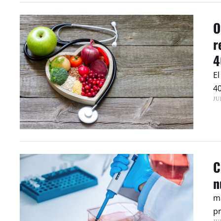
O
r
4
El
40
JU
C
n
ma
pr