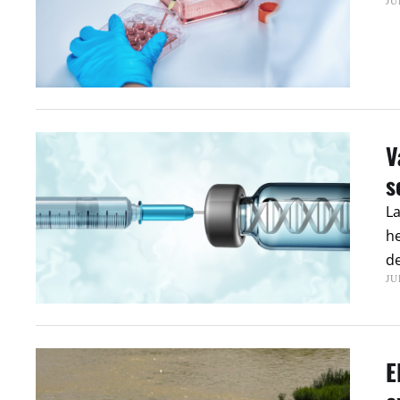
JU
V
s
La
h
d
JU
E