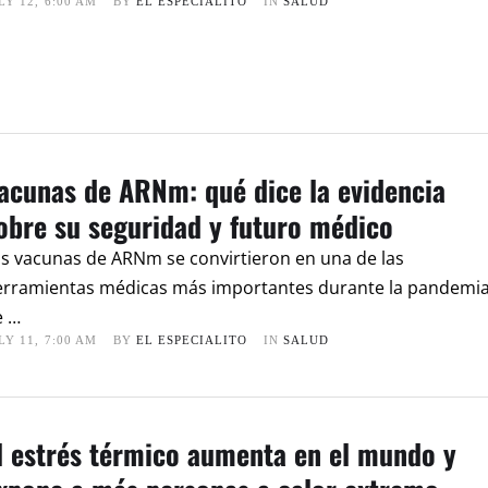
LY 12
,
6:00 AM
BY 
EL ESPECIALITO
IN 
SALUD
acunas de ARNm: qué dice la evidencia
obre su seguridad y futuro médico
s vacunas de ARNm se convirtieron en una de las
erramientas médicas más importantes durante la pandemi
e …
LY 11
,
7:00 AM
BY 
EL ESPECIALITO
IN 
SALUD
l estrés térmico aumenta en el mundo y