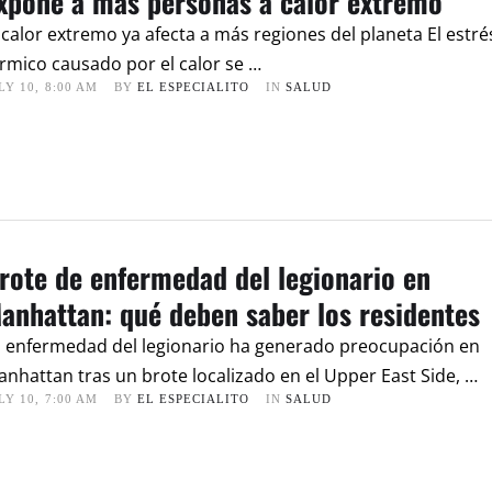
xpone a más personas a calor extremo
 calor extremo ya afecta a más regiones del planeta El estré
rmico causado por el calor se …
LY 10
,
8:00 AM
BY 
EL ESPECIALITO
IN 
SALUD
rote de enfermedad del legionario en
anhattan: qué deben saber los residentes
a enfermedad del legionario ha generado preocupación en
nhattan tras un brote localizado en el Upper East Side, …
LY 10
,
7:00 AM
BY 
EL ESPECIALITO
IN 
SALUD