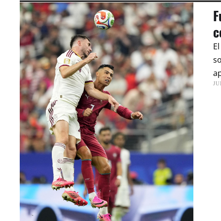
F
c
El
so
a
JU