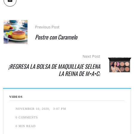
Previous Post
Postre con Caramelo
Next Post
¡REGRESA LA BOLSA DE MAQUILLAJE SELENA
LA REINA DE M•A•C!
VIDEOS
NOVEMBER 10, 2020
,
3:07 PM
0
 COMMENTS
0
 MIN READ