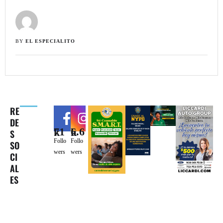
BY 
EL ESPECIALITO
RE
DE
71k
6.6k
S
Follo
Follo
SO
wers
wers
CI
AL
ES