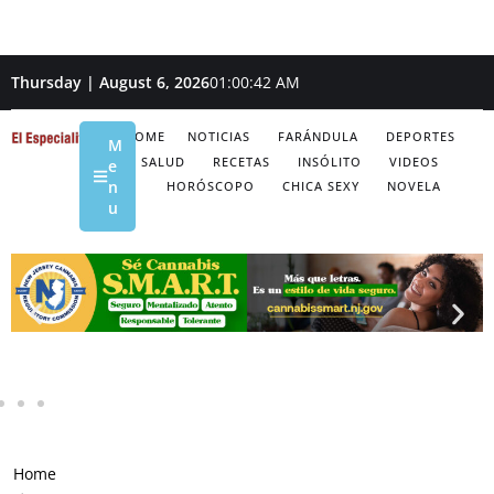
Thursday | August 6, 2026
01:00:43 AM
HOME
NOTICIAS
FARÁNDULA
DEPORTES
M
SALUD
RECETAS
INSÓLITO
VIDEOS
e
n
HORÓSCOPO
CHICA SEXY
NOVELA
u
Home