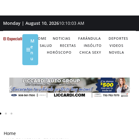
Monday | August 10, 2026
10:10:04 AM
HOME
NOTICIAS
FARÁNDULA
DEPORTES
M
SALUD
RECETAS
INSÓLITO
VIDEOS
e
n
HORÓSCOPO
CHICA SEXY
NOVELA
u
Home