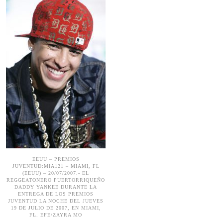
EEUU – PREMIOS
JUVENTUD:MIA121 – MIAMI, FL
(EEUU) – 20/07/2007.- EL
REGGEATONERO PUERTORRIQUEÑO
DADDY YANKEE DURANTE LA
ENTREGA DE LOS PREMIOS
JUVENTUD LA NOCHE DEL JUEVES
19 DE JULIO DE 2007, EN MIAMI,
FL. EFE/ZAYRA MO