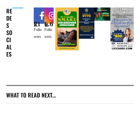
RE
DE
71k
6.6k
S
Follo
Follo
SO
wers
wers
CI
AL
ES
WHAT TO READ NEXT...