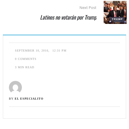
Next Post
Latinos no votarán por Trump
SEPTEMBER 10, 2016
,
12:31 PM
0
 COMMENTS
3
 MIN READ
BY 
EL ESPECIALITO