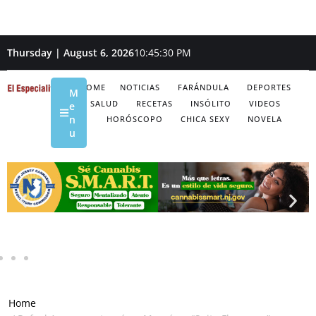
Thursday | August 6, 2026
10:45:31 PM
HOME
NOTICIAS
FARÁNDULA
DEPORTES
M
SALUD
RECETAS
INSÓLITO
VIDEOS
e
n
HORÓSCOPO
CHICA SEXY
NOVELA
u
Home