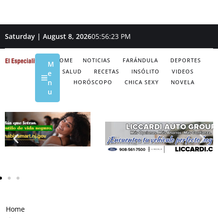
Saturday | August 8, 2026
05:56:24 PM
HOME
NOTICIAS
FARÁNDULA
DEPORTES
M
SALUD
RECETAS
INSÓLITO
VIDEOS
e
n
HORÓSCOPO
CHICA SEXY
NOVELA
u
Home