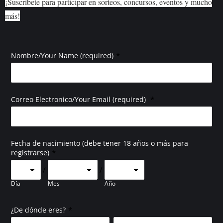
¡Suscríbete para participar en sorteos, concursos, eventos y mucho
más!
*
Nombre/Your Name (required)
*
Correo Electronico/Your Email (required)
Fecha de nacimiento (debe tener 18 años o más para
*
registrarse)
/
/
Día
Mes
Año
*
¿De dónde eres?