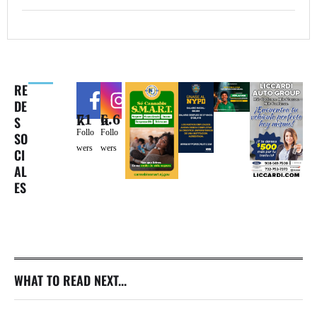
RE
DE
71k
6.6k
S
Follo
Follo
SO
wers
wers
CI
AL
ES
WHAT TO READ NEXT...