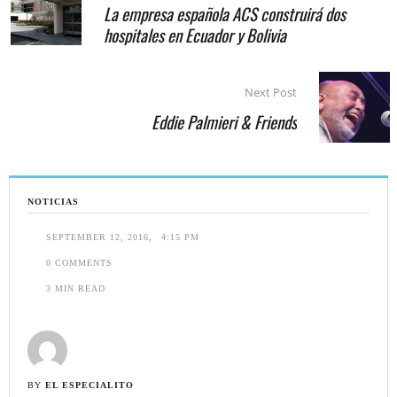
La empresa española ACS construirá dos
hospitales en Ecuador y Bolivia
Next Post
Eddie Palmieri & Friends
NOTICIAS
SEPTEMBER 12, 2016
,
4:15 PM
0
 COMMENTS
3
 MIN READ
BY 
EL ESPECIALITO