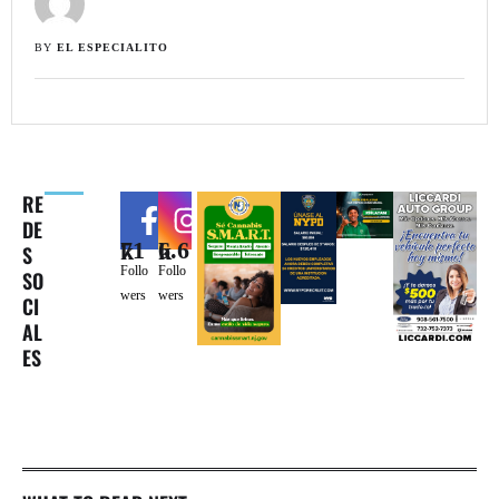
BY 
EL ESPECIALITO
RE
DE
71k
6.6k
S
Follo
Follo
SO
wers
wers
CI
AL
ES