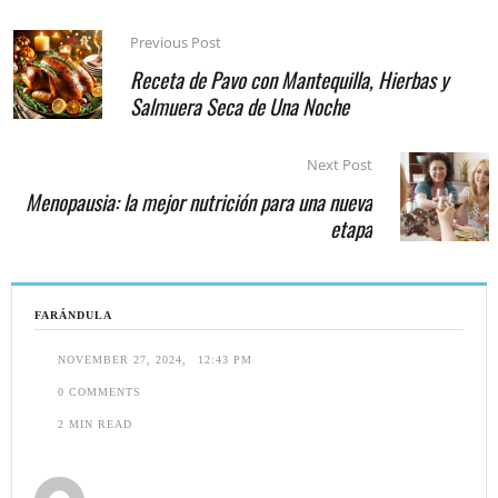
Previous Post
Receta de Pavo con Mantequilla, Hierbas y
Salmuera Seca de Una Noche
Next Post
Menopausia: la mejor nutrición para una nueva
etapa
FARÁNDULA
NOVEMBER 27, 2024
,
12:43 PM
0
 COMMENTS
2
 MIN READ