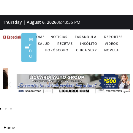
Thursday | August 6, 2026
06:43:36 PM
HOME
NOTICIAS
FARÁNDULA
DEPORTES
M
SALUD
RECETAS
INSÓLITO
VIDEOS
e
n
HORÓSCOPO
CHICA SEXY
NOVELA
u
Home