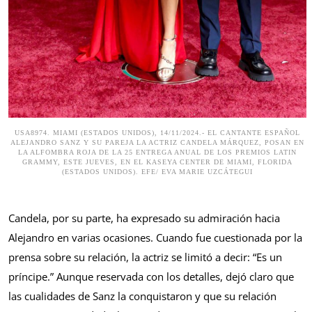
USA8974. MIAMI (ESTADOS UNIDOS), 14/11/2024.- EL CANTANTE ESPAÑOL
ALEJANDRO SANZ Y SU PAREJA LA ACTRIZ CANDELA MÁRQUEZ, POSAN EN
LA ALFOMBRA ROJA DE LA 25 ENTREGA ANUAL DE LOS PREMIOS LATIN
GRAMMY, ESTE JUEVES, EN EL KASEYA CENTER DE MIAMI, FLORIDA
(ESTADOS UNIDOS). EFE/ EVA MARIE UZCÁTEGUI
Candela, por su parte, ha expresado su admiración hacia
Alejandro en varias ocasiones. Cuando fue cuestionada por la
prensa sobre su relación, la actriz se limitó a decir: “Es un
príncipe.” Aunque reservada con los detalles, dejó claro que
las cualidades de Sanz la conquistaron y que su relación