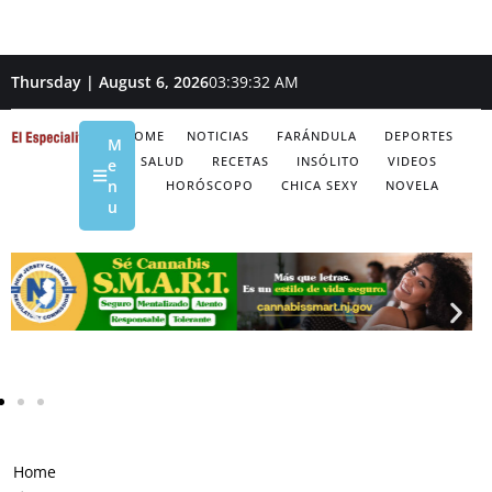
Thursday | August 6, 2026
03:39:33 AM
HOME
NOTICIAS
FARÁNDULA
DEPORTES
M
SALUD
RECETAS
INSÓLITO
VIDEOS
e
n
HORÓSCOPO
CHICA SEXY
NOVELA
u
Home