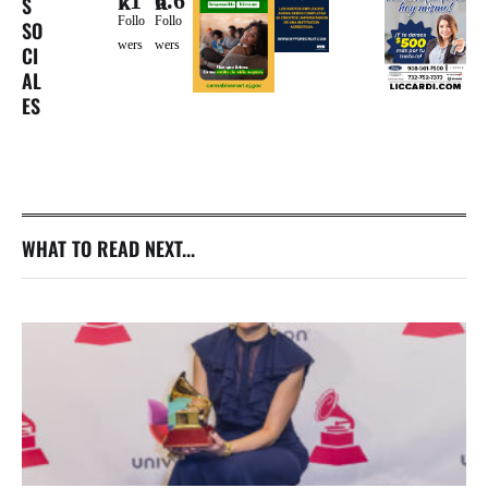
71k
6.6k
S
Follo
Follo
SO
wers
wers
CI
AL
ES
WHAT TO READ NEXT...