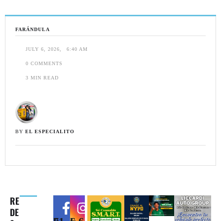
FARÁNDULA
JULY 6, 2026
,
6:40 AM
0
 COMMENTS
3
 MIN READ
BY 
EL ESPECIALITO
RE
DE