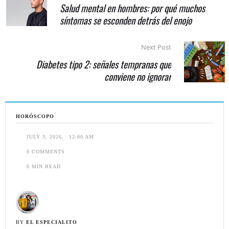
Salud mental en hombres: por qué muchos
síntomas se esconden detrás del enojo
Next Post
Diabetes tipo 2: señales tempranas que
conviene no ignorar
HORÓSCOPO
JULY 3, 2026
,
12:00 AM
0
 COMMENTS
6
 MIN READ
BY 
EL ESPECIALITO