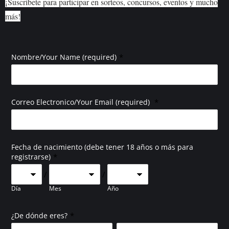
¡Suscríbete para participar en sorteos, concursos, eventos y mucho
más!
*
Nombre/Your Name (required)
*
Correo Electronico/Your Email (required)
Fecha de nacimiento (debe tener 18 años o más para
*
registrarse)
/
/
Día
Mes
Año
*
¿De dónde eres?