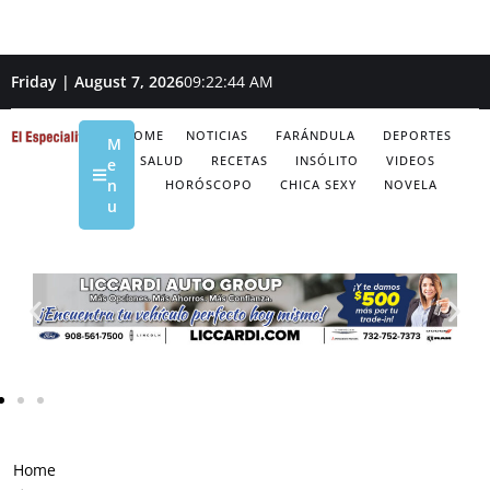
Friday | August 7, 2026
09:22:45 AM
HOME
NOTICIAS
FARÁNDULA
DEPORTES
M
SALUD
RECETAS
INSÓLITO
VIDEOS
e
n
HORÓSCOPO
CHICA SEXY
NOVELA
u
Home