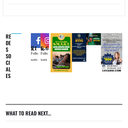
RE
DE
71k
6.6k
S
Follo
Follo
SO
wers
wers
CI
AL
ES
WHAT TO READ NEXT...