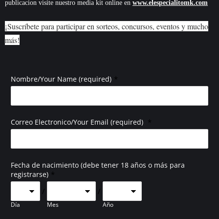
publicacion visite nuestro media kit online en
www.elespecialitomk.com
¡Suscríbete para participar en sorteos, concursos, eventos y mucho
más!
*
Nombre/Your Name (required)
*
Correo Electronico/Your Email (required)
Fecha de nacimiento (debe tener 18 años o más para
*
registrarse)
/
/
Día
Mes
Año