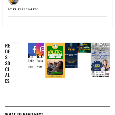
BY 
EL ESPECIALITO
RE
DE
71k
6.6k
S
Follo
Follo
SO
wers
wers
CI
AL
ES
WHAT TO READ NEXT...