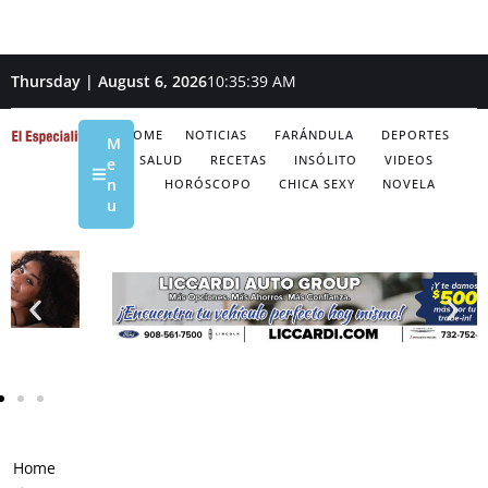
Thursday | August 6, 2026
10:35:40 AM
HOME
NOTICIAS
FARÁNDULA
DEPORTES
M
SALUD
RECETAS
INSÓLITO
VIDEOS
e
n
HORÓSCOPO
CHICA SEXY
NOVELA
u
Home