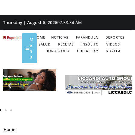
Thursday | August 6, 2026
07:58:35 AM
HOME
NOTICIAS
FARÁNDULA
DEPORTES
M
SALUD
RECETAS
INSÓLITO
VIDEOS
e
n
HORÓSCOPO
CHICA SEXY
NOVELA
u
Home