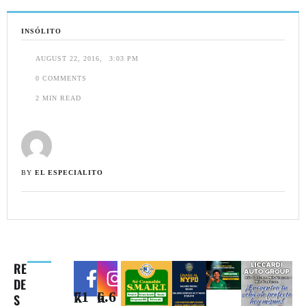
INSÓLITO
AUGUST 22, 2016
,
3:03 PM
0
 COMMENTS
2
 MIN READ
BY 
EL ESPECIALITO
RE
DE
71k
6.6k
S