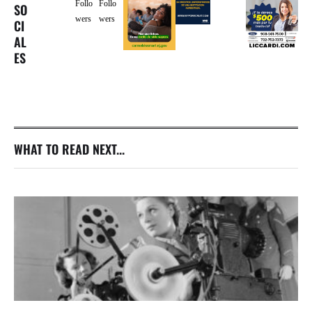
Follo
Follo
SO
wers
wers
CI
AL
ES
WHAT TO READ NEXT...