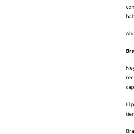
con
hab
Aho
Bra
Ney
rec
cap
El 
tie
Bra