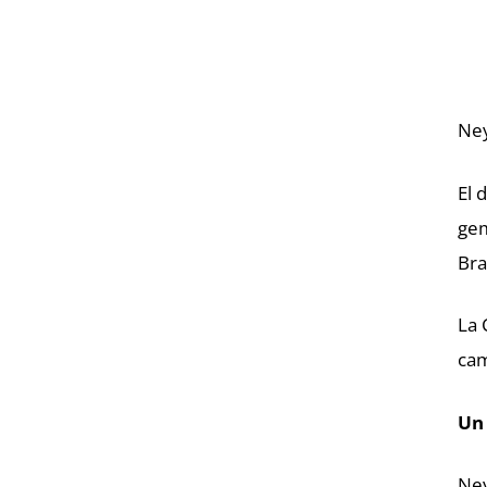
Ney
El 
gem
Bra
La 
cam
Un 
Ney