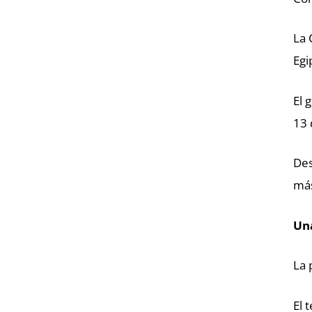
La 
Egi
El 
13 
Des
más
Una
La 
El 