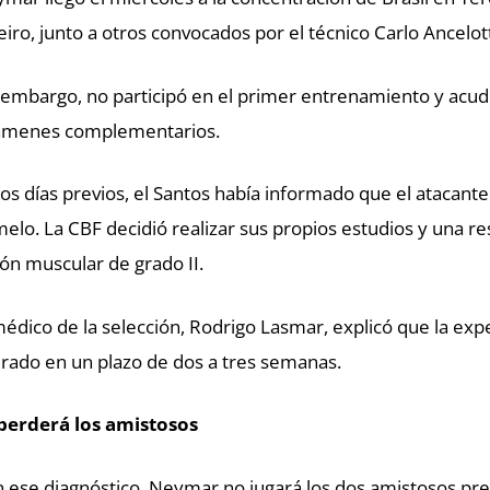
eiro, junto a otros convocados por el técnico Carlo Ancelott
 embargo, no participó en el primer entrenamiento y acudi
ámenes complementarios.
los días previos, el Santos había informado que el ataca
elo. La CBF decidió realizar sus propios estudios y una 
ión muscular de grado II.
médico de la selección, Rodrigo Lasmar, explicó que la e
erado en un plazo de dos a tres semanas.
perderá los amistosos
 ese diagnóstico, Neymar no jugará los dos amistosos prev