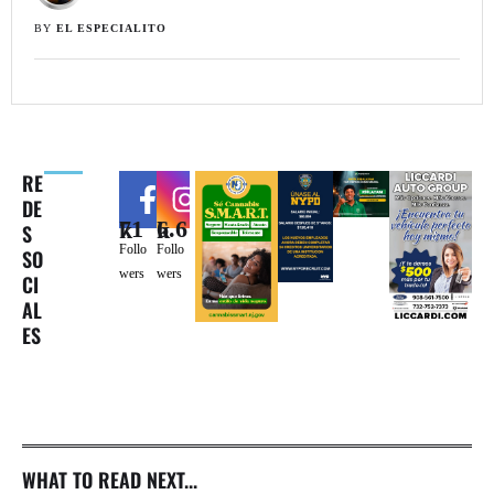
BY 
EL ESPECIALITO
RE
DE
71k
6.6k
S
Follo
Follo
SO
wers
wers
CI
AL
ES
WHAT TO READ NEXT...