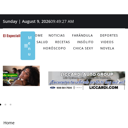
Sunday | August 9, 2026
09:49:28 AM
HOME
NOTICIAS
FARÁNDULA
DEPORTES
M
SALUD
RECETAS
INSÓLITO
VIDEOS
e
n
HORÓSCOPO
CHICA SEXY
NOVELA
u
Home