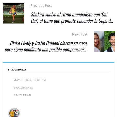
Previous Post
Shakira vuelve al ritmo mundialista con ‘Dai
Dai’, el tema que promete encender la Copa del
Mundo
Next Post
Blake Lively y Justin Baldoni cierran su caso,
pero sigue pendiente una posible compensación
millonaria
FARÁNDULA
MAY 7, 2026
,
5:00 PM
0
 COMMENTS
3
 MIN READ