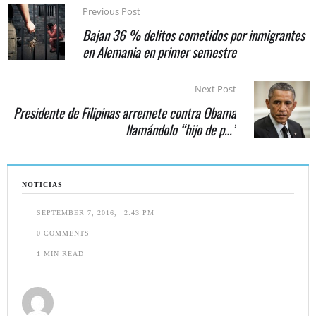
Previous Post
Bajan 36 % delitos cometidos por inmigrantes
en Alemania en primer semestre
Next Post
Presidente de Filipinas arremete contra Obama
llamándolo “hijo de p…”
NOTICIAS
SEPTEMBER 7, 2016
,
2:43 PM
0
 COMMENTS
1
 MIN READ