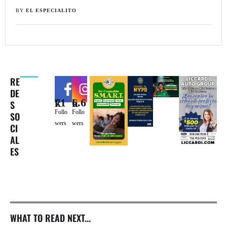
BY 
EL ESPECIALITO
RE
DE
71k
6.6k
S
Follo
Follo
SO
wers
wers
CI
AL
ES
WHAT TO READ NEXT...