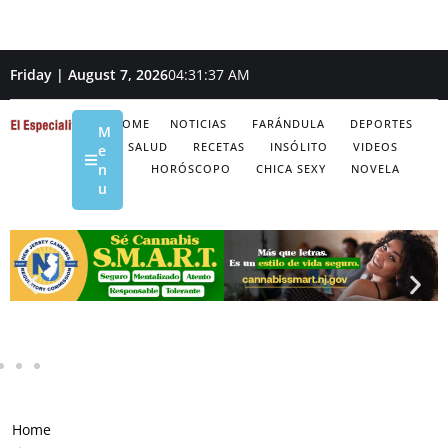
Friday | August 7, 2026
04:31:38 AM
HOME
NOTICIAS
FARÁNDULA
DEPORTES
M
SALUD
RECETAS
INSÓLITO
VIDEOS
e
n
HORÓSCOPO
CHICA SEXY
NOVELA
u
Home